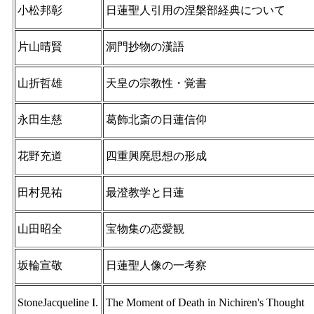
小松邦彰
日蓮聖人引用の涅槃部経典について
片山晴賢
洞門抄物の漢語
山折哲雄
天皇の宗教性・覚書
永田生慈
葛飾北斎の日蓮信仰
花野充道
四重興廃思想の形成
田村晃祐
最澄教学と日蓮
山田昭全
宝物集の恋愛観
坂輪宣敬
日蓮聖人像の一考察
StoneJacqueline I.
The Moment of Death in Nichiren's Thought