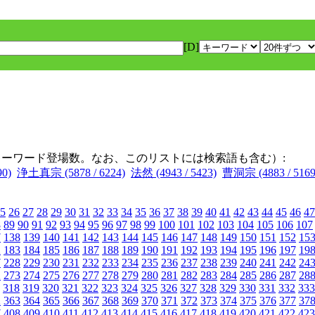
[D]
キーワード登場数。なお、このリストには検索語も含む）:
90)
浄土真宗 (5878 / 6224)
法然 (4943 / 5423)
曹洞宗 (4883 / 5169
5
26
27
28
29
30
31
32
33
34
35
36
37
38
39
40
41
42
43
44
45
46
47
8
89
90
91
92
93
94
95
96
97
98
99
100
101
102
103
104
105
106
107
7
138
139
140
141
142
143
144
145
146
147
148
149
150
151
152
15
2
183
184
185
186
187
188
189
190
191
192
193
194
195
196
197
19
7
228
229
230
231
232
233
234
235
236
237
238
239
240
241
242
24
2
273
274
275
276
277
278
279
280
281
282
283
284
285
286
287
28
318
319
320
321
322
323
324
325
326
327
328
329
330
331
332
333
2
363
364
365
366
367
368
369
370
371
372
373
374
375
376
377
37
7
408
409
410
411
412
413
414
415
416
417
418
419
420
421
422
423