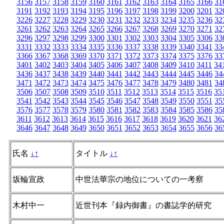
3156
3157
3158
3159
3160
3161
3162
3163
3164
3165
3166
31
3191
3192
3193
3194
3195
3196
3197
3198
3199
3200
3201
32
3226
3227
3228
3229
3230
3231
3232
3233
3234
3235
3236
32
3261
3262
3263
3264
3265
3266
3267
3268
3269
3270
3271
32
3296
3297
3298
3299
3300
3301
3302
3303
3304
3305
3306
33
3331
3332
3333
3334
3335
3336
3337
3338
3339
3340
3341
33
3366
3367
3368
3369
3370
3371
3372
3373
3374
3375
3376
33
3401
3402
3403
3404
3405
3406
3407
3408
3409
3410
3411
34
3436
3437
3438
3439
3440
3441
3442
3443
3444
3445
3446
34
3471
3472
3473
3474
3475
3476
3477
3478
3479
3480
3481
34
3506
3507
3508
3509
3510
3511
3512
3513
3514
3515
3516
35
3541
3542
3543
3544
3545
3546
3547
3548
3549
3550
3551
35
3576
3577
3578
3579
3580
3581
3582
3583
3584
3585
3586
35
3611
3612
3613
3614
3615
3616
3617
3618
3619
3620
3621
36
3646
3647
3648
3649
3650
3651
3652
3653
3654
3655
3656
36
氏名
↓
↑
タイトル
↓
↑
坂輪宣政
中世法華宗の地位についての一考察
木村中一
近世刊本『録内御書』の書誌学的研究