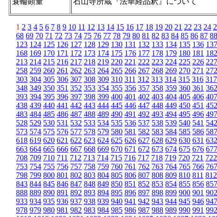
蓑輪顕量
石山寺所蔵『法華経品釈』について
1
2
3
4
5
6
7
8
9
10
11
12
13
14
15
16
17
18
19
20
21
22
23
24
2
68
69
70
71
72
73
74
75
76
77
78
79
80
81
82
83
84
85
86
87
8
123
124
125
126
127
128
129
130
131
132
133
134
135
136
13
168
169
170
171
172
173
174
175
176
177
178
179
180
181
18
213
214
215
216
217
218
219
220
221
222
223
224
225
226
22
258
259
260
261
262
263
264
265
266
267
268
269
270
271
27
303
304
305
306
307
308
309
310
311
312
313
314
315
316
317
348
349
350
351
352
353
354
355
356
357
358
359
360
361
36
393
394
395
396
397
398
399
400
401
402
403
404
405
406
40
438
439
440
441
442
443
444
445
446
447
448
449
450
451
45
483
484
485
486
487
488
489
490
491
492
493
494
495
496
49
528
529
530
531
532
533
534
535
536
537
538
539
540
541
54
573
574
575
576
577
578
579
580
581
582
583
584
585
586
58
618
619
620
621
622
623
624
625
626
627
628
629
630
631
63
663
664
665
666
667
668
669
670
671
672
673
674
675
676
67
708
709
710
711
712
713
714
715
716
717
718
719
720
721
722
753
754
755
756
757
758
759
760
761
762
763
764
765
766
76
798
799
800
801
802
803
804
805
806
807
808
809
810
811
812
843
844
845
846
847
848
849
850
851
852
853
854
855
856
85
888
889
890
891
892
893
894
895
896
897
898
899
900
901
90
933
934
935
936
937
938
939
940
941
942
943
944
945
946
94
978
979
980
981
982
983
984
985
986
987
988
989
990
991
99