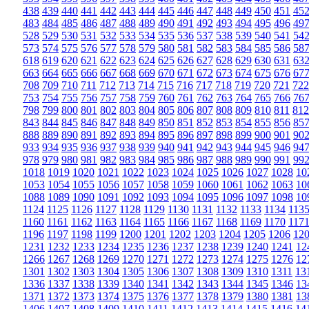
438
439
440
441
442
443
444
445
446
447
448
449
450
451
45
483
484
485
486
487
488
489
490
491
492
493
494
495
496
49
528
529
530
531
532
533
534
535
536
537
538
539
540
541
54
573
574
575
576
577
578
579
580
581
582
583
584
585
586
58
618
619
620
621
622
623
624
625
626
627
628
629
630
631
63
663
664
665
666
667
668
669
670
671
672
673
674
675
676
67
708
709
710
711
712
713
714
715
716
717
718
719
720
721
722
753
754
755
756
757
758
759
760
761
762
763
764
765
766
76
798
799
800
801
802
803
804
805
806
807
808
809
810
811
812
843
844
845
846
847
848
849
850
851
852
853
854
855
856
85
888
889
890
891
892
893
894
895
896
897
898
899
900
901
90
933
934
935
936
937
938
939
940
941
942
943
944
945
946
94
978
979
980
981
982
983
984
985
986
987
988
989
990
991
99
1018
1019
1020
1021
1022
1023
1024
1025
1026
1027
1028
10
1053
1054
1055
1056
1057
1058
1059
1060
1061
1062
1063
10
1088
1089
1090
1091
1092
1093
1094
1095
1096
1097
1098
10
1124
1125
1126
1127
1128
1129
1130
1131
1132
1133
1134
113
1160
1161
1162
1163
1164
1165
1166
1167
1168
1169
1170
117
1196
1197
1198
1199
1200
1201
1202
1203
1204
1205
1206
12
1231
1232
1233
1234
1235
1236
1237
1238
1239
1240
1241
12
1266
1267
1268
1269
1270
1271
1272
1273
1274
1275
1276
12
1301
1302
1303
1304
1305
1306
1307
1308
1309
1310
1311
13
1336
1337
1338
1339
1340
1341
1342
1343
1344
1345
1346
13
1371
1372
1373
1374
1375
1376
1377
1378
1379
1380
1381
13
1406
1407
1408
1409
1410
1411
1412
1413
1414
1415
1416
14