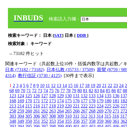
INBUDS
検索語入力欄：
検索キーワード： 日本 [
SAT
] 日本 [
DDB
]
検索対象： キーワード
-- 73182 件ヒット
関連キーワード（共起数上位10件・括弧内数字は共起数／
日本 (73182 / 73182)
日本仏教 (35733 / 37509)
親鸞 (8759 / 98
4314)
教行信証 (3730 / 4125)
[
30件まで表示
]
1
2
3
4
5
6
7
8
9
10
11
12
13
14
15
16
17
18
19
20
21
22
23
24
2
68
69
70
71
72
73
74
75
76
77
78
79
80
81
82
83
84
85
86
87
8
123
124
125
126
127
128
129
130
131
132
133
134
135
136
13
168
169
170
171
172
173
174
175
176
177
178
179
180
181
18
213
214
215
216
217
218
219
220
221
222
223
224
225
226
22
258
259
260
261
262
263
264
265
266
267
268
269
270
271
27
303
304
305
306
307
308
309
310
311
312
313
314
315
316
317
348
349
350
351
352
353
354
355
356
357
358
359
360
361
36
393
394
395
396
397
398
399
400
401
402
403
404
405
406
40