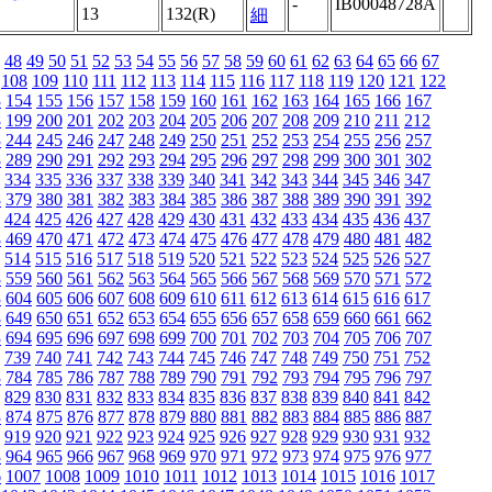
-
IB00048728A
13
132(R)
細
48
49
50
51
52
53
54
55
56
57
58
59
60
61
62
63
64
65
66
67
108
109
110
111
112
113
114
115
116
117
118
119
120
121
122
3
154
155
156
157
158
159
160
161
162
163
164
165
166
167
8
199
200
201
202
203
204
205
206
207
208
209
210
211
212
3
244
245
246
247
248
249
250
251
252
253
254
255
256
257
8
289
290
291
292
293
294
295
296
297
298
299
300
301
302
334
335
336
337
338
339
340
341
342
343
344
345
346
347
8
379
380
381
382
383
384
385
386
387
388
389
390
391
392
424
425
426
427
428
429
430
431
432
433
434
435
436
437
8
469
470
471
472
473
474
475
476
477
478
479
480
481
482
514
515
516
517
518
519
520
521
522
523
524
525
526
527
8
559
560
561
562
563
564
565
566
567
568
569
570
571
572
3
604
605
606
607
608
609
610
611
612
613
614
615
616
617
8
649
650
651
652
653
654
655
656
657
658
659
660
661
662
3
694
695
696
697
698
699
700
701
702
703
704
705
706
707
739
740
741
742
743
744
745
746
747
748
749
750
751
752
3
784
785
786
787
788
789
790
791
792
793
794
795
796
797
829
830
831
832
833
834
835
836
837
838
839
840
841
842
3
874
875
876
877
878
879
880
881
882
883
884
885
886
887
919
920
921
922
923
924
925
926
927
928
929
930
931
932
3
964
965
966
967
968
969
970
971
972
973
974
975
976
977
6
1007
1008
1009
1010
1011
1012
1013
1014
1015
1016
1017