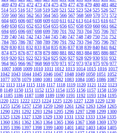
8
469
470
471
472
473
474
475
476
477
478
479
480
481
482
514
515
516
517
518
519
520
521
522
523
524
525
526
527
8
559
560
561
562
563
564
565
566
567
568
569
570
571
572
3
604
605
606
607
608
609
610
611
612
613
614
615
616
617
8
649
650
651
652
653
654
655
656
657
658
659
660
661
662
3
694
695
696
697
698
699
700
701
702
703
704
705
706
707
739
740
741
742
743
744
745
746
747
748
749
750
751
752
3
784
785
786
787
788
789
790
791
792
793
794
795
796
797
829
830
831
832
833
834
835
836
837
838
839
840
841
842
3
874
875
876
877
878
879
880
881
882
883
884
885
886
887
919
920
921
922
923
924
925
926
927
928
929
930
931
932
3
964
965
966
967
968
969
970
971
972
973
974
975
976
977
6
1007
1008
1009
1010
1011
1012
1013
1014
1015
1016
1017
1042
1043
1044
1045
1046
1047
1048
1049
1050
1051
1052
1077
1078
1079
1080
1081
1082
1083
1084
1085
1086
1087
112
1113
1114
1115
1116
1117
1118
1119
1120
1121
1122
1123
48
1149
1150
1151
1152
1153
1154
1155
1156
1157
1158
1159
84
1185
1186
1187
1188
1189
1190
1191
1192
1193
1194
1195
1220
1221
1222
1223
1224
1225
1226
1227
1228
1229
1230
1255
1256
1257
1258
1259
1260
1261
1262
1263
1264
1265
1290
1291
1292
1293
1294
1295
1296
1297
1298
1299
1300
1325
1326
1327
1328
1329
1330
1331
1332
1333
1334
1335
1360
1361
1362
1363
1364
1365
1366
1367
1368
1369
1370
1395
1396
1397
1398
1399
1400
1401
1402
1403
1404
1405
1430
1431
1432
1433
1434
1435
1436
1437
1438
1439
1440