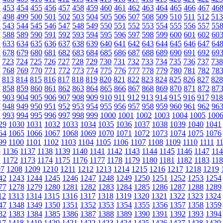
2
453
454
455
456
457
458
459
460
461
462
463
464
465
466
467
46
7
498
499
500
501
502
503
504
505
506
507
508
509
510
511
512
513
2
543
544
545
546
547
548
549
550
551
552
553
554
555
556
557
55
7
588
589
590
591
592
593
594
595
596
597
598
599
600
601
602
60
2
633
634
635
636
637
638
639
640
641
642
643
644
645
646
647
64
7
678
679
680
681
682
683
684
685
686
687
688
689
690
691
692
69
723
724
725
726
727
728
729
730
731
732
733
734
735
736
737
738
7
768
769
770
771
772
773
774
775
776
777
778
779
780
781
782
78
813
814
815
816
817
818
819
820
821
822
823
824
825
826
827
828
7
858
859
860
861
862
863
864
865
866
867
868
869
870
871
872
87
2
903
904
905
906
907
908
909
910
911
912
913
914
915
916
917
918
7
948
949
950
951
952
953
954
955
956
957
958
959
960
961
962
96
2
993
994
995
996
997
998
999
1000
1001
1002
1003
1004
1005
100
29
1030
1031
1032
1033
1034
1035
1036
1037
1038
1039
1040
1041
64
1065
1066
1067
1068
1069
1070
1071
1072
1073
1074
1075
1076
99
1100
1101
1102
1103
1104
1105
1106
1107
1108
1109
1110
1111
1
5
1136
1137
1138
1139
1140
1141
1142
1143
1144
1145
1146
1147
11
1
1172
1173
1174
1175
1176
1177
1178
1179
1180
1181
1182
1183
11
07
1208
1209
1210
1211
1212
1213
1214
1215
1216
1217
1218
1219
42
1243
1244
1245
1246
1247
1248
1249
1250
1251
1252
1253
1254
77
1278
1279
1280
1281
1282
1283
1284
1285
1286
1287
1288
1289
12
1313
1314
1315
1316
1317
1318
1319
1320
1321
1322
1323
1324
47
1348
1349
1350
1351
1352
1353
1354
1355
1356
1357
1358
1359
82
1383
1384
1385
1386
1387
1388
1389
1390
1391
1392
1393
1394
17
1418
1419
1420
1421
1422
1423
1424
1425
1426
1427
1428
1429