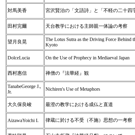
対馬美香
宮沢賢治の「文語詩」と「不軽の二十四
田村完爾
天台教学における主師親一体論の考察
The Lotus Sutra as the Driving Force Behind 
望月良晃
Kyoto
DolceLucia
On the Use of Prophecy in Mediaeval Japan
西村惠信
禅僧の『法華経』観
TanabeGeorge J.,
Nichiren's Use of Metaphors
Jr.
大久保良峻
最澄の教学における成仏と直道
律蔵に於ける不受（不施）思想の一考察
AizawaYoichi I.