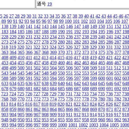
通号
19
5
26
27
28
29
30
31
32
33
34
35
36
37
38
39
40
41
42
43
44
45
46
47
8
89
90
91
92
93
94
95
96
97
98
99
100
101
102
103
104
105
106
107
7
138
139
140
141
142
143
144
145
146
147
148
149
150
151
152
15
2
183
184
185
186
187
188
189
190
191
192
193
194
195
196
197
19
7
228
229
230
231
232
233
234
235
236
237
238
239
240
241
242
24
2
273
274
275
276
277
278
279
280
281
282
283
284
285
286
287
28
318
319
320
321
322
323
324
325
326
327
328
329
330
331
332
333
2
363
364
365
366
367
368
369
370
371
372
373
374
375
376
377
37
7
408
409
410
411
412
413
414
415
416
417
418
419
420
421
422
423
2
453
454
455
456
457
458
459
460
461
462
463
464
465
466
467
46
7
498
499
500
501
502
503
504
505
506
507
508
509
510
511
512
513
2
543
544
545
546
547
548
549
550
551
552
553
554
555
556
557
55
7
588
589
590
591
592
593
594
595
596
597
598
599
600
601
602
60
2
633
634
635
636
637
638
639
640
641
642
643
644
645
646
647
64
7
678
679
680
681
682
683
684
685
686
687
688
689
690
691
692
69
723
724
725
726
727
728
729
730
731
732
733
734
735
736
737
738
7
768
769
770
771
772
773
774
775
776
777
778
779
780
781
782
78
813
814
815
816
817
818
819
820
821
822
823
824
825
826
827
828
7
858
859
860
861
862
863
864
865
866
867
868
869
870
871
872
87
2
903
904
905
906
907
908
909
910
911
912
913
914
915
916
917
918
7
948
949
950
951
952
953
954
955
956
957
958
959
960
961
962
96
2
993
994
995
996
997
998
999
1000
1001
1002
1003
1004
1005
100