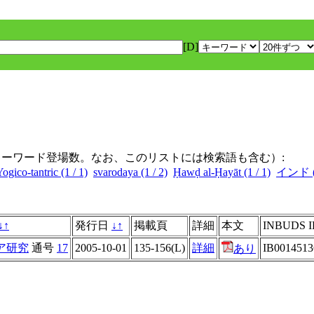
[D]
キーワード登場数。なお、このリストには検索語も含む）:
ogico-tantric (1 / 1)
svarodaya (1 / 2)
Ḥawḍ al-Ḥayāt (1 / 1)
インド (1
↓
↑
発行日
↓
↑
掲載頁
詳細
本文
INBUDS I
ア研究
通号
17
2005-10-01
135-156(L)
詳細
IB001451
あり