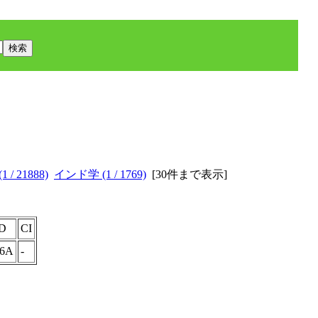
 / 21888)
インド学 (1 / 1769)
[
30件まで表示
]
D
CI
36A
-