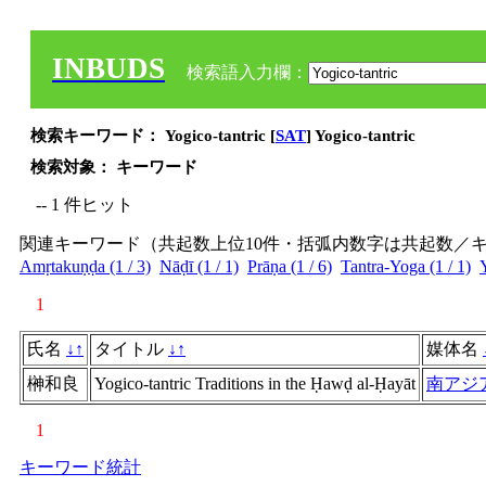
INBUDS
検索語入力欄：
検索キーワード： Yogico-tantric [
SAT
] Yogico-tantric
検索対象： キーワード
-- 1 件ヒット
関連キーワード（共起数上位10件・括弧内数字は共起数／
Amṛtakuṇḍa (1 / 3)
Nāḍī (1 / 1)
Prāṇa (1 / 6)
Tantra-Yoga (1 / 1)
Y
1
氏名
↓
↑
タイトル
↓
↑
媒体名
榊和良
Yogico-tantric Traditions in the Ḥawḍ al-Ḥayāt
南アジ
1
キーワード統計