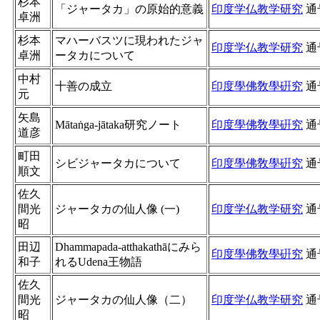
杉本
「ジャータカ」の原始的意義
印度学仏教学研究
通
卓洲
杉本
マハーバスツに現われたジャ
印度学仏教学研究
通
卓洲
ータカについて
中村
十善の成立
印度學佛敎學硏究
通
元
矢島
Mātaṅga-jātaka研究ノート
印度學佛敎學硏究
通
道彦
町田
シビジャータカについて
印度學佛敎學硏究
通
順文
佐久
間光
ジャータカの仙人像 (一)
印度学仏教学研究
通
昭
田辺
Dhammapada-atthakathāにみら
印度學佛敎學硏究
通
和子
れるUdena王物語
佐久
間光
ジャータカの仙人像（二）
印度学仏教学研究
通
昭