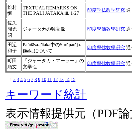
松村
TEXTUAL REMARKS ON
印度学仏教学研究
通
THE PĀLI JĀTAKA iii. 1-27
恒
佐久
間光
ジャータカの独覚像
印度學佛敎學硏究
通
昭
田辺
Paññāsa-jātaka中のSurūparāja-
印度學佛敎學硏究
通
和子
jātakaについて
町田
『ジャータカ・マーラー』の
印度學佛敎學硏究
通
順文
文学性
1
2
3
4
5
6
7
8
9
10
11
12
13
14
15
キーワード統計
表示情報提供元（PDF