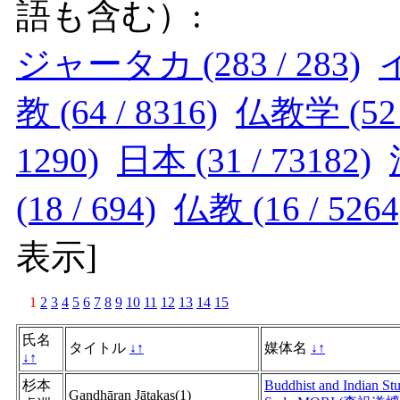
語も含む）:
ジャータカ (283 / 283)
イ
教 (64 / 8316)
仏教学 (52 /
1290)
日本 (31 / 73182)
(18 / 694)
仏教 (16 / 5264
表示
]
1
2
3
4
5
6
7
8
9
10
11
12
13
14
15
氏名
タイトル
↓
↑
媒体名
↓
↑
↓
↑
杉本
Buddhist and Indian Stu
Gandhāran Jātakas(1)