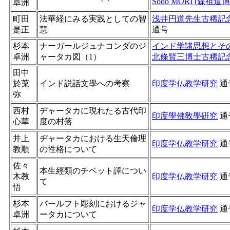
Sodo MORI (森
卓洲
町田
法華経にみる実践としての智
浅井円道先生古稀記
是正
慧
通号
杉本
ナーガールジュナコンダのジ
インド学諸思想とそ
卓洲
ャータカ図（1）
北條賢三博士古稀記
田中
於莵
インド説話文學への考察
印度学仏教学研究
通
弥
西村
ヂャータカに現れたる古代印
印度學佛敎學硏究
通
心華
度の村落
井上
ヂャータカにおける生天倫理
印度学仏教学研究
通
教順
の性格について
佐々
本生經類のチベット譯につい
木教
印度学仏教学研究
通
て
悟
杉本
バールフト彫刻におけるジャ
印度学仏教学研究
通
卓洲
ータカについて