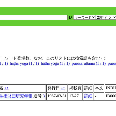
[D]
キーワード登場数。なお、このリストには検索語も含む）:
 / 1)
haṭha-yoga (1 / 1)
hātha yoga (1 / 1)
puruṣa-uttama (1 / 1)
puruṣ
名
↓
↑
発行日
↓
↑
掲載頁
詳細
本文
INBU
学術財団研究年報
通号
3
1967-03-31
17-27
詳細
-
IB00