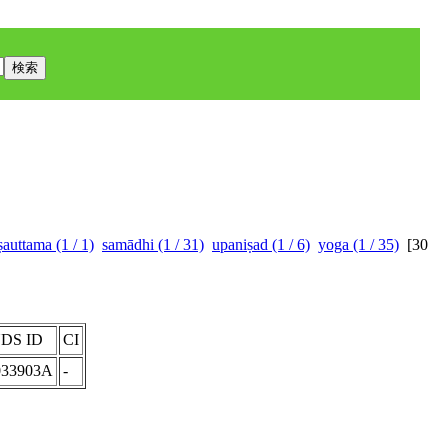
auttama (1 / 1)
samādhi (1 / 31)
upaniṣad (1 / 6)
yoga (1 / 35)
[
30
DS ID
CI
033903A
-