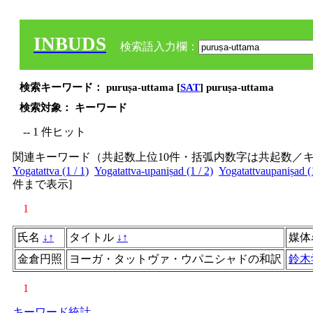
INBUDS
検索語入力欄：
検索キーワード： puruṣa-uttama [
SAT
] puruṣa-uttama
検索対象： キーワード
-- 1 件ヒット
関連キーワード（共起数上位10件・括弧内数字は共起数／
Yogatattva (1 / 1)
Yogatattva-upaniṣad (1 / 2)
Yogatattvaupaniṣad (1
件まで表示
]
1
氏名
↓
↑
タイトル
↓
↑
媒体
金倉円照
ヨーガ・タットヴァ・ウパニシャドの和訳
鈴木
1
キーワード統計