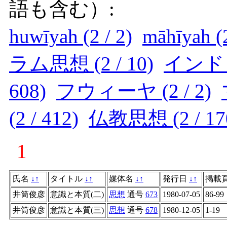
語も含む）:
huwīyah (2 / 2)
māhīyah (2
ラム思想 (2 / 10)
インド (2
608)
フウィーヤ (2 / 2)
(2 / 412)
仏教思想 (2 / 17
1
氏名
↓
↑
タイトル
↓
↑
媒体名
↓
↑
発行日
↓
↑
掲載
井筒俊彦
意識と本質(二)
思想
通号
673
1980-07-05
86-99
井筒俊彦
意識と本質(三)
思想
通号
678
1980-12-05
1-19