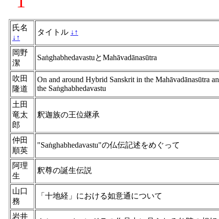
1
氏名
タイトル
↓
↑
↓
↑
岡野
SaṅghabhedavastuとMahāvadānasūtra
潔
吹田
On and around Hybrid Sanskrit in the Mahāvadānasūtra a
the Saṅghabhedavastu
隆道
土田
竜太
釈迦族の王位継承
郎
仲田
"Saṅghabhedavastu"の仏伝記述をめぐって
順英
阿理
釈尊の誕生伝説
生
山口
「十地経」における如意通について
務
岩井