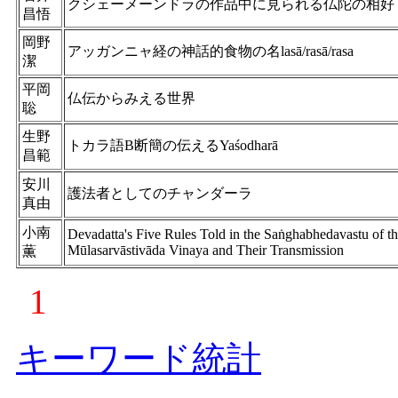
クシェーメーンドラの作品中に見られる仏陀の相好
昌悟
岡野
アッガンニャ経の神話的食物の名lasā/rasā/rasa
潔
平岡
仏伝からみえる世界
聡
生野
トカラ語B断簡の伝えるYaśodharā
昌範
安川
護法者としてのチャンダーラ
真由
小南
Devadatta's Five Rules Told in the Saṅghabhedavastu of t
Mūlasarvāstivāda Vinaya and Their Transmission
薫
1
キーワード統計