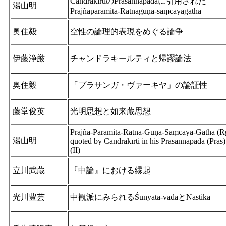
CandrakīrtiのPrasannapadāに引用された
湯山明
Prajñāpāramitā-Ratnaguṇa-saṃcayagāthā
奥住毅
空性の論理的表現をめぐる論争
伊藤浄厳
チャンドラキールティと帰謬論法
奥住毅
「プラサンガ・ヴァーキヤ」の論証性
藤堂俊英
光明思想と如来蔵思想
Prajñā-Pāramitā-Ratna-Guṇa-Saṃcaya-Gāthā (R
湯山明
quoted by Candrakīrti in his Prasannapadā (Pras)
(II)
立川武蔵
『中論』における縁起
光川豊芸
中観派にみられるŚūnyatā-vādaとNāstika