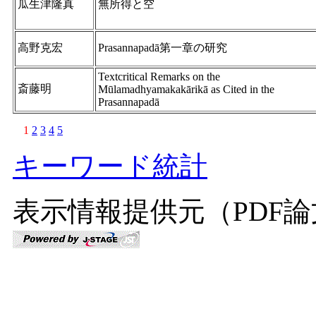
瓜生津隆真
無所得と空
高野克宏
Prasannapadā第一章の研究
Textcritical Remarks on the
斎藤明
Mūlamadhyamakakārikā as Cited in the
Prasannapadā
1
2
3
4
5
キーワード統計
表示情報提供元（PDF