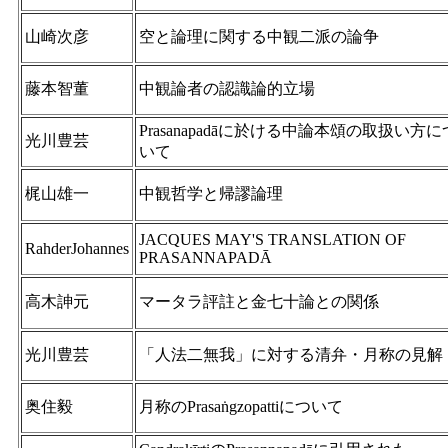
山崎次彦
空と論理に関する中観二派の論争
藤本智董
中観論者の認識論的立場
Prasanapadāに於ける中論本頌の取扱い方に
光川豊芸
いて
梶山雄一
中観哲学と帰謬論理
JACQUES MAY'S TRANSLATION OF
RahderJohannes
PRASANNAPADĀ
高木訷元
マータラ評註と金七十論との関係
光川豊芸
「人法二無我」に対する清弁・月称の見解
奥住毅
月称のPrasaṅgzopattiについて