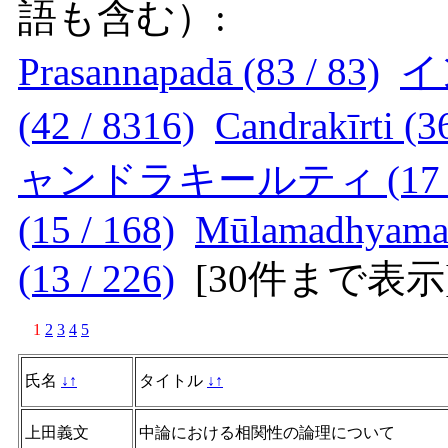
語も含む）:
Prasannapadā (83 / 83)
イン
(42 / 8316)
Candrakīrti (3
ャンドラキールティ (17 / 
(15 / 168)
Mūlamadhyamaka
(13 / 226)
[
30件まで表示
1
2
3
4
5
氏名
↓
↑
タイトル
↓
↑
上田義文
中論における相関性の論理について