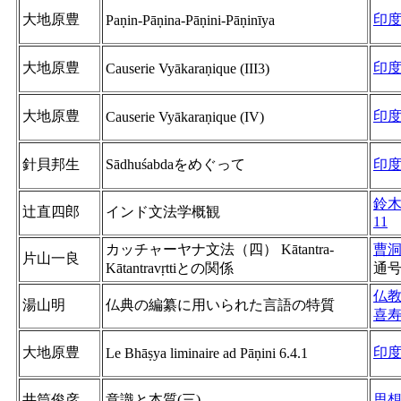
大地原豊
印
Paṇin-Pāṇina-Pāṇini-Pāṇinīya
大地原豊
印
Causerie Vyākaraṇique (III3)
大地原豊
印
Causerie Vyākaraṇique (IV)
針貝邦生
Sādhuśabdaをめぐって
印
鈴
辻直四郎
インド文法学概観
11
カッチャーヤナ文法（四） Kātantra-
曹
片山一良
Kātantravṛttiとの関係
通
仏
湯山明
仏典の編纂に用いられた言語の特質
喜
大地原豊
印
Le Bhāṣya liminaire ad Pāṇini 6.4.1
井筒俊彦
意識と本質(三)
思