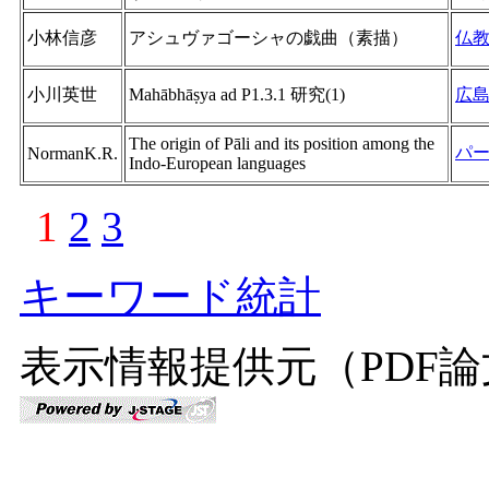
小林信彦
アシュヴァゴーシャの戯曲（素描）
仏
小川英世
Mahābhāṣya ad P1.3.1 研究(1)
広
The origin of Pāli and its position among the
パ
NormanK.R.
Indo-European languages
1
2
3
キーワード統計
表示情報提供元（PDF