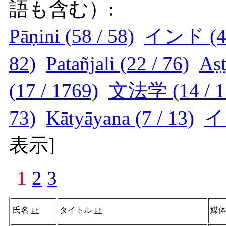
語も含む）:
Pāṇini (58 / 58)
インド (41
82)
Patañjali (22 / 76)
Aṣṭ
(17 / 1769)
文法学 (14 / 1
73)
Kātyāyana (7 / 13)
イ
表示
]
1
2
3
氏名
↓
↑
タイトル
↓
↑
媒