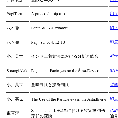
印
YagiToru
A propos du nipātana
八木徹
印
Pāṇini-sū.6.4.3“nāmi”
八木徹
印
Pāṇ. -sū. 6. 4. 12-13
小川英世
インド土着文法における分析と総合
哲
SA
SarangiAlak
Pāṇini and Pāṇinīyas on the Śeṣa-Device
小川英世
意味制限と接辞制限
哲
小川英世
印
The Use of the Particle eva in the Aṣṭādhyāyī
Saundarananda第2章における特定動詞語
仏
東直澄
形群の変換
通