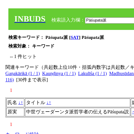
INBUDS
検索語入力欄：
検索キーワード： Pāśupata派 [
SAT
] Pāśupata派
検索対象： キーワード
-- 1 件ヒット
関連キーワード（共起数上位10件・括弧内数字は共起数／
Gaṇakārikā (1 / 1)
Kauṇḍinya (1 / 1)
Lakulīśa (1 / 1)
Madhusūdana 
116)
[
30件まで表示
]
1
氏名
↓
↑
タイトル
↓
↑
原実
中世ヴェーダーンタ派哲学者の伝えるPāśupata説
1