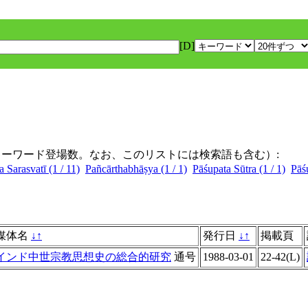
[D]
キーワード登場数。なお、このリストには検索語も含む）:
Sarasvatī (1 / 11)
Pañcārthabhāṣya (1 / 1)
Pāśupata Sūtra (1 / 1)
Pāś
媒体名
↓
↑
発行日
↓
↑
掲載頁
インド中世宗教思想史の総合的研究
通号
1988-03-01
22-42(L)