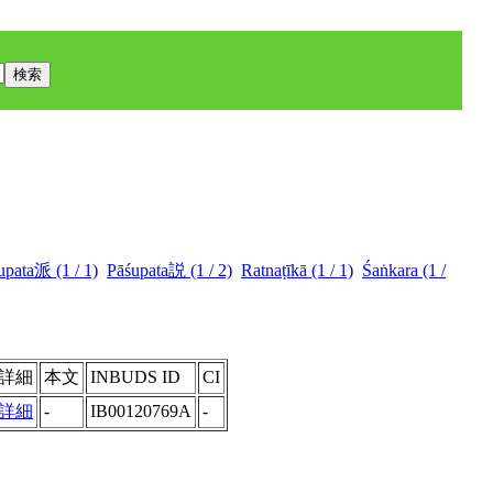
upata派 (1 / 1)
Pāśupata説 (1 / 2)
Ratnaṭīkā (1 / 1)
Śaṅkara (1 /
詳細
本文
INBUDS ID
CI
詳細
-
IB00120769A
-