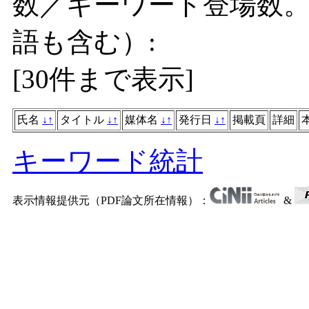
数／キーワード登場数
語も含む）:
[
30件まで表示
]
氏名
↓
↑
タイトル
↓
↑
媒体名
↓
↑
発行日
↓
↑
掲載頁
詳細
キーワード統計
表示情報提供元（PDF論文所在情報）：
&