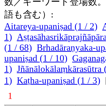
数／キーワード登場数
語も含む）:
Aitareya-upaniṣad (1 / 2)
1)
Aṣṭasāhasrikāprajñāpāra
(1 / 68)
Brhadāraṇyaka-upa
upaniṣad (1 / 10)
Gaganaga
1)
Jñānālokālaṃkārasūtra (
1)
Kaṭha-upaniṣad (1 / 3)
1