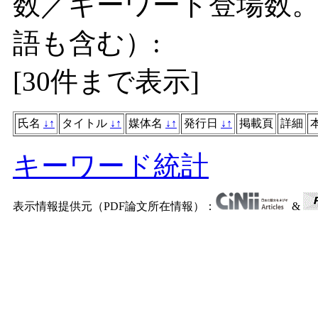
数／キーワード登場数
語も含む）:
[
30件まで表示
]
氏名
↓
↑
タイトル
↓
↑
媒体名
↓
↑
発行日
↓
↑
掲載頁
詳細
キーワード統計
表示情報提供元（PDF論文所在情報）：
&