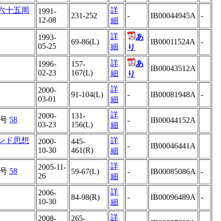
六十五周
詳
1991-
231-252
-
IB00044945A
-
12-08
細
詳
あ
1993-
69-86(L)
IB00011524A
-
05-25
細
り
詳
あ
1996-
157-
IB00043512A
02-23
167(L)
細
り
詳
2000-
91-104(L)
-
IB00081948A
-
03-01
細
詳
2000-
131-
号
58
-
IB00044152A
03-23
156(L)
細
ンド思想
詳
2000-
445-
-
IB00046441A
10-30
461(R)
細
詳
2005-11-
号
58
59-67(L)
-
IB00085086A
-
26
細
詳
2006-
84-98(R)
-
IB00096489A
-
10-30
細
詳
2008-
265-