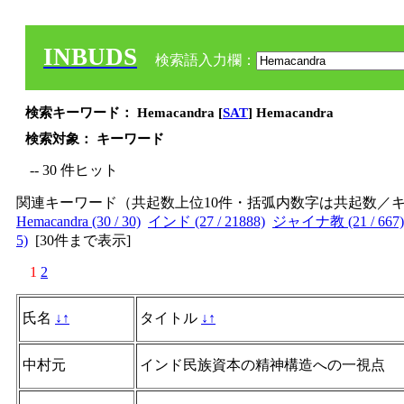
INBUDS
検索語入力欄：
検索キーワード： Hemacandra [
SAT
] Hemacandra
検索対象： キーワード
-- 30 件ヒット
関連キーワード（共起数上位10件・括弧内数字は共起数／
Hemacandra (30 / 30)
インド (27 / 21888)
ジャイナ教 (21 / 667)
5)
[
30件まで表示
]
1
2
氏名
↓
↑
タイトル
↓
↑
中村元
インド民族資本の精神構造への一視点