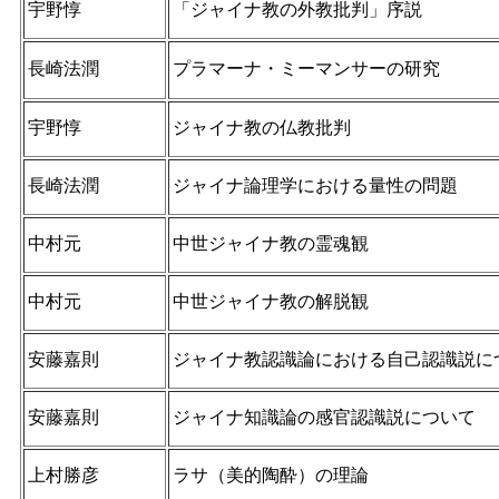
宇野惇
「ジャイナ教の外教批判」序説
長崎法潤
プラマーナ・ミーマンサーの研究
宇野惇
ジャイナ教の仏教批判
長崎法潤
ジャイナ論理学における量性の問題
中村元
中世ジャイナ教の霊魂観
中村元
中世ジャイナ教の解脱観
安藤嘉則
ジャイナ教認識論における自己認識説に
安藤嘉則
ジャイナ知識論の感官認識説について
上村勝彦
ラサ（美的陶酔）の理論