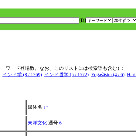
[D]
キーワード登場数。なお、このリストには検索語も含む）:
インド学 (8 / 1769)
インド哲学 (5 / 1572)
Yogaśāstra (4 / 6)
Hari
媒体名
↓
↑
東洋文化
通号
6