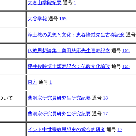
大倉山学院紀要
通号
1
大谷学報
通号
165
浄土教の思想と文化：恵谷隆戒先生古稀記念
通
仏教思想論集：奥田慈応先生喜寿記念
通号
165
坪井俊映博士頌寿記念：仏教文化論攷
通号
165
東方
通号
1
ついて
曹洞宗研究員研究生研究紀要
通号
18
曹洞宗研究員研究生研究紀要
通号
17
インド中世宗教思想史の総合的研究
通号
17