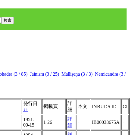
bhadra (3 / 85)
Jainism (3 / 25)
Malliṣeṇa (3 / 3)
Nemicandra (3 /
詳
発行日
掲載頁
本文
INBUDS ID
CI
↓
↑
細
詳
1951-
1-26
-
IB00038675A
-
09-15
細
詳