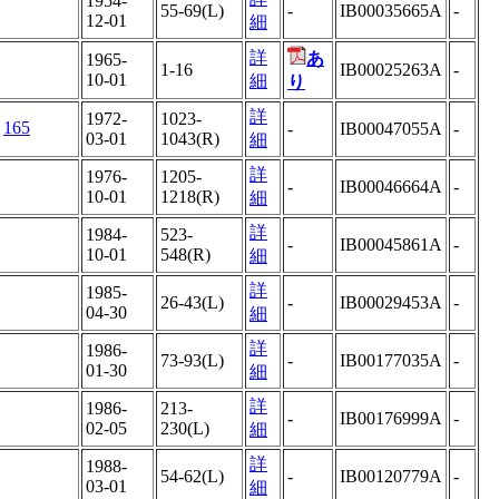
1954-
55-69(L)
-
IB00035665A
-
12-01
細
詳
あ
1965-
1-16
IB00025263A
-
10-01
細
り
詳
1972-
1023-
号
165
-
IB00047055A
-
03-01
1043(R)
細
詳
1976-
1205-
-
IB00046664A
-
10-01
1218(R)
細
詳
1984-
523-
-
IB00045861A
-
10-01
548(R)
細
詳
1985-
26-43(L)
-
IB00029453A
-
04-30
細
詳
1986-
73-93(L)
-
IB00177035A
-
01-30
細
詳
1986-
213-
-
IB00176999A
-
02-05
230(L)
細
詳
1988-
54-62(L)
-
IB00120779A
-
03-01
細