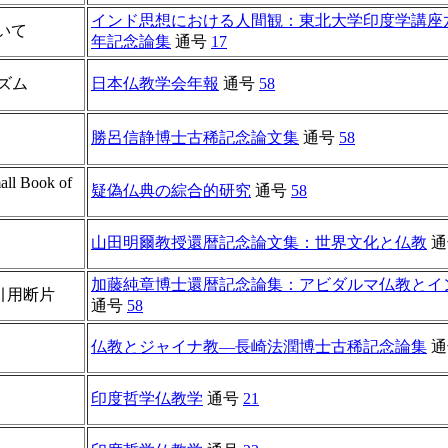
インド思想における人間観：東北大学印度学講座
いて
年記念論集
通号
17
リズム
日本仏教学会年報
通号
58
勝呂信静博士古稀記念論文集
通号
58
mall Book of
疑偽仏典の綜合的研究
通号
58
山田明爾教授還暦記念論文集：世界文化と仏教
通
加藤純章博士還暦記念論集：アビダルマ仏教とイ
の引用断片
通号
58
仏教とジャイナ教―長崎法潤博士古稀記念論集
通
印度哲学仏教学
通号
21