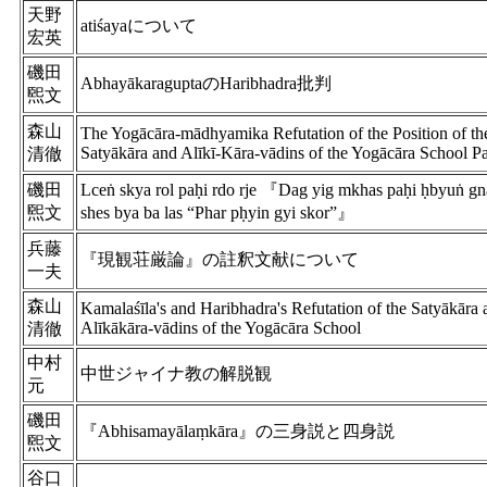
天野
atiśayaについて
宏英
磯田
AbhayākaraguptaのHaribhadra批判
煕文
森山
The Yogācāra-mādhyamika Refutation of the Position of th
Satyākāra and Alīkī-Kāra-vādins of the Yogācāra School Pa
清徹
磯田
Lceṅ skya rol paḥi rdo rje 『Dag yig mkhas paḥi ḥbyuṅ gn
煕文
shes bya ba las “Phar pḥyin gyi skor”』
兵藤
『現観荘厳論』の註釈文献について
一夫
森山
Kamalaśīla's and Haribhadra's Refutation of the Satyākāra 
Alīkākāra-vādins of the Yogācāra School
清徹
中村
中世ジャイナ教の解脱観
元
磯田
『Abhisamayālaṃkāra』の三身説と四身説
煕文
谷口