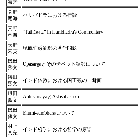
雲来
真野
ハリバドラにおける行論
竜海
真野
“Tathāgata” in Haribhadra's Commentary
竜海
天野
現観荘厳論釈の著作問題
宏英
磯田
Upasargaとそのチベット語訳について
熙文
磯田
インド仏教における国王観の一断面
煕文
磯田
AbhisamayaとAṣṭasāhasrikā
熙文
磯田
bhūmi-sambhāraについて
煕文
村上
インド哲学における哲学の原語
真完