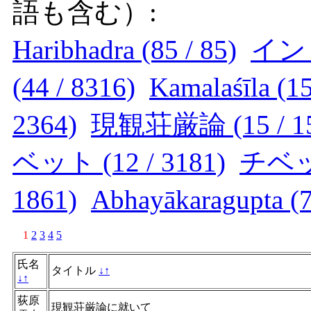
語も含む）:
Haribhadra (85 / 85)
インド 
(44 / 8316)
Kamalaśīla (15
2364)
現観荘厳論 (15 / 15
ベット (12 / 3181)
チベッ
1861)
Abhayākaragupta (7
1
2
3
4
5
氏名
タイトル
↓
↑
↓
↑
荻原
現観荘厳論に就いて