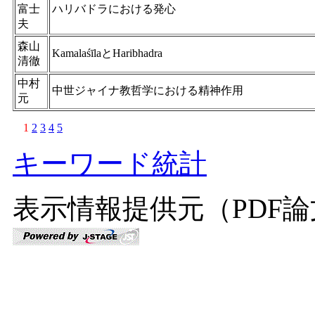
富士
ハリバドラにおける発心
夫
森山
KamalaśīlaとHaribhadra
清徹
中村
中世ジャイナ教哲学における精神作用
元
1
2
3
4
5
キーワード統計
表示情報提供元（PDF