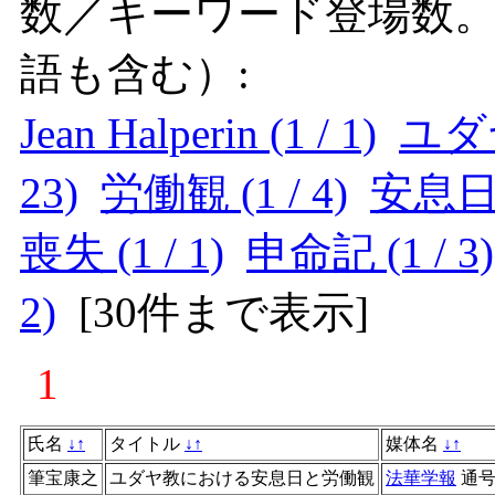
数／キーワード登場数
語も含む）:
Jean Halperin (1 / 1)
ユダヤ
23)
労働観 (1 / 4)
安息日 (
喪失 (1 / 1)
申命記 (1 / 3)
2)
[
30件まで表示
]
1
氏名
↓
↑
タイトル
↓
↑
媒体名
↓
↑
筆宝康之
ユダヤ教における安息日と労働観
法華学報
通