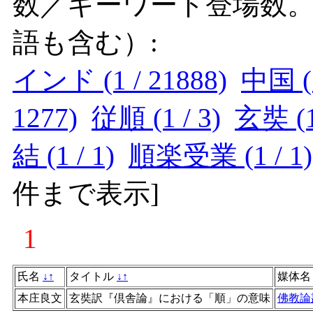
数／キーワード登場数
語も含む）:
インド (1 / 21888)
中国 (1
1277)
従順 (1 / 3)
玄奘 (1
結 (1 / 1)
順楽受業 (1 / 1)
件まで表示
]
1
氏名
↓
↑
タイトル
↓
↑
媒体
本庄良文
玄奘訳『倶舎論』における「順」の意味
佛教論