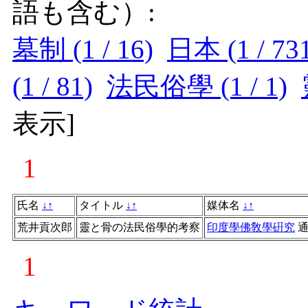
語も含む）:
墓制 (1 / 16)
日本 (1 / 73
(1 / 81)
法民俗學 (1 / 1)
表示
]
1
氏名
↓
↑
タイトル
↓
↑
媒体名
↓
↑
荒井貢次郎
靈と骨の法民俗學的考察
印度學佛敎學硏究
1