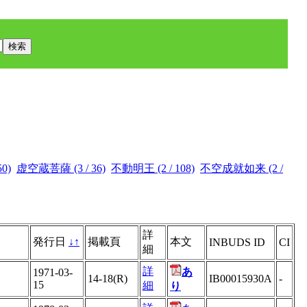
0)
虚空蔵菩薩 (3 / 36)
不動明王 (2 / 108)
不空成就如来 (2 /
詳
発行日
↓
↑
掲載頁
本文
INBUDS ID
CI
細
詳
あ
1971-03-
14-18(R)
IB00015930A
-
15
細
り