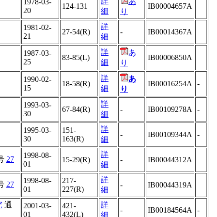
詳
あ
1978-03-
124-131
IB00004657A
20
細
り
詳
1981-02-
27-54(R)
-
IB00014367A
21
細
詳
あ
1987-03-
83-85(L)
IB00006850A
25
細
り
詳
あ
1990-02-
18-58(R)
IB00016254A
-
15
細
り
詳
1993-03-
67-84(R)
-
IB00109278A
-
30
細
詳
1995-03-
151-
-
IB00109344A
-
30
163(R)
細
詳
1998-08-
号
27
15-29(R)
-
IB00044312A
01
細
詳
1998-08-
217-
号
27
-
IB00044319A
01
227(R)
細
究
通
詳
2001-03-
421-
-
IB00184564A
-
01
432(L)
細