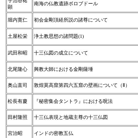
宇治谷祐
南海の仏教遺跡ボロブドール
顕
堀内寛仁
初会金剛頂経所説の諸尊について
土屋松栄
浄土教思想の諸問題(1)
武田和昭
十三仏図の成立について
北尾隆心
興教大師における金剛薩埵
奥山直司
敦煌莫高窟第四六五窟の壁画について（Ⅱ）
松長有慶
『秘密集会タントラ』における呪法
田村隆照
十三仏表現と地蔵主尊の十三仏図
宮治昭
インドの密教五仏