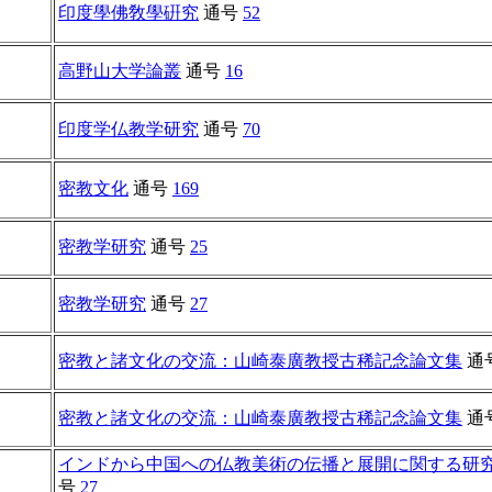
印度學佛敎學硏究
通号
52
高野山大学論叢
通号
16
印度学仏教学研究
通号
70
密教文化
通号
169
密教学研究
通号
25
密教学研究
通号
27
密教と諸文化の交流：山崎泰廣教授古稀記念論文集
通
密教と諸文化の交流：山崎泰廣教授古稀記念論文集
通
インドから中国への仏教美術の伝播と展開に関する研
号
27