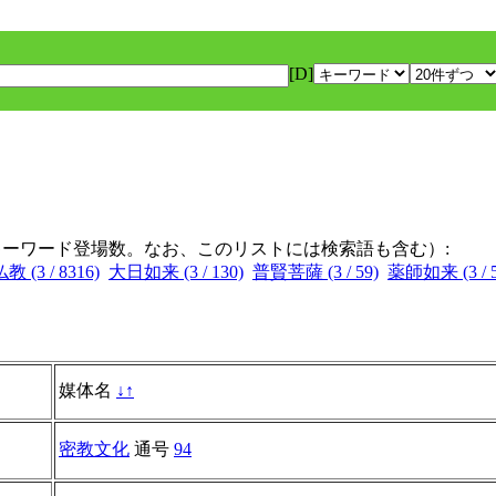
[D]
キーワード登場数。なお、このリストには検索語も含む）:
(3 / 8316)
大日如来 (3 / 130)
普賢菩薩 (3 / 59)
薬師如来 (3 / 5
媒体名
↓
↑
密教文化
通号
94