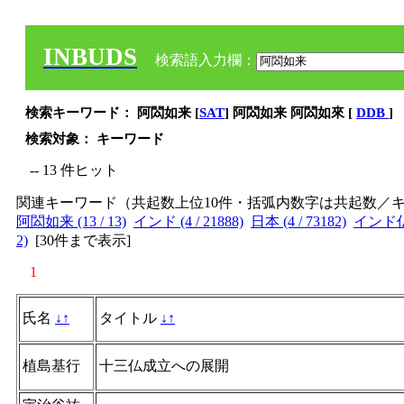
INBUDS
検索語入力欄：
検索キーワード： 阿閦如来 [
SAT
] 阿閦如来 阿閦如來 [
DDB
]
検索対象： キーワード
-- 13 件ヒット
関連キーワード（共起数上位10件・括弧内数字は共起数／
阿閦如来 (13 / 13)
インド (4 / 21888)
日本 (4 / 73182)
インド仏教 
2)
[
30件まで表示
]
1
氏名
↓
↑
タイトル
↓
↑
植島基行
十三仏成立への展開