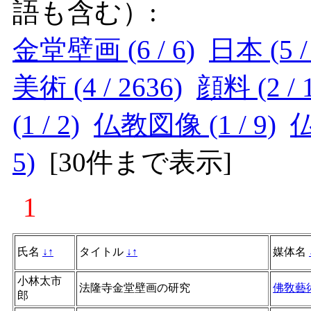
語も含む）:
金堂壁画 (6 / 6)
日本 (5 /
美術 (4 / 2636)
顔料 (2 / 
(1 / 2)
仏教図像 (1 / 9)
仏
5)
[
30件まで表示
]
1
氏名
↓
↑
タイトル
↓
↑
媒体名
小林太市
法隆寺金堂壁画の研究
佛敎藝
郎