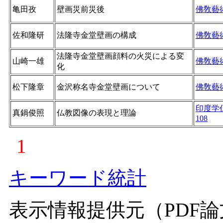
亀田孜
壁画災前災後
佛敎藝
佐和隆研
法隆寺金堂壁画の構成
佛敎藝
法隆寺金堂壁画顔料の火災による変
山崎一雄
佛敎藝
化
松下隆章
金沢称名寺金堂壁画について
佛敎藝
印度学
真鍋俊照
仏教図像の表現と理論
108
1
キーワード統計
表示情報提供元（PDF