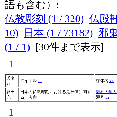
語も含む）:
仏教彫刻 (1 / 320)
仏殿軒下
10)
日本 (1 / 73182)
邪鬼像
(1 / 1)
[
30件まで表示
]
1
氏名
タイトル
↓
↑
媒体名
↓
↑
↓
↑
宮田
日本の仏教彫刻における鬼神像に関す
龍谷大学大
充
る一考察
通号
32
1