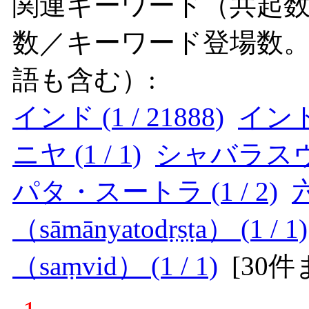
関連キーワード（共起数
数／キーワード登場数
語も含む）:
インド (1 / 21888)
インド哲
ニヤ (1 / 1)
シャバラスヴァー
パタ・スートラ (1 / 2)
六
（sāmānyatodṛṣṭa） (1 / 1)
（saṃvid） (1 / 1)
[
30