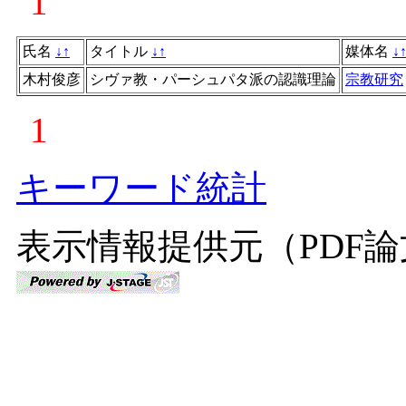
1
氏名
↓
↑
タイトル
↓
↑
媒体名
↓
木村俊彦
シヴァ教・パーシュパタ派の認識理論
宗教研究
1
キーワード統計
表示情報提供元（PDF