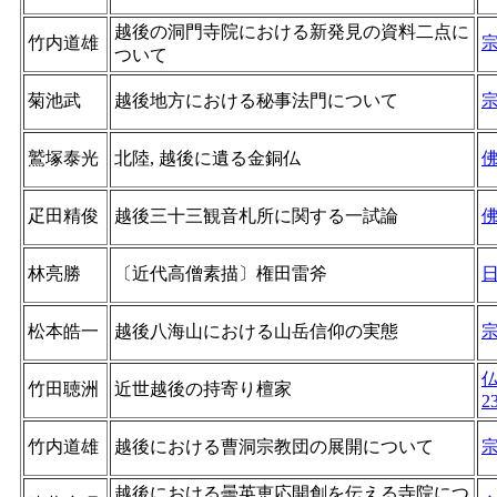
越後の洞門寺院における新発見の資料二点に
竹内道雄
ついて
菊池武
越後地方における秘事法門について
鷲塚泰光
北陸, 越後に遺る金銅仏
疋田精俊
越後三十三観音札所に関する一試論
林亮勝
〔近代高僧素描〕権田雷斧
松本皓一
越後八海山における山岳信仰の実態
竹田聴洲
近世越後の持寄り檀家
2
竹内道雄
越後における曹洞宗教団の展開について
越後における曇英恵応開創を伝える寺院につ