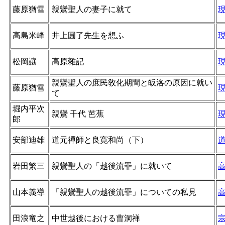
藤原猶雪
親鸞聖人の妻子に就て
高島米峰
井上圓了先生を想ふ
松岡讓
高原雜記
親鸞聖人の庶民敎化期間と皈洛の原因に就い
藤原猶雪
て
堀内平次
親鸞 千代 芭蕉
郎
安部迪雄
道元禪師と良寛和尚（下）
岩田繁三
親鸞聖人の「越後流罪」に就いて
山本義導
「親鸞聖人の越後流罪」についての私見
田浪竜之
中世越後における曹洞禅