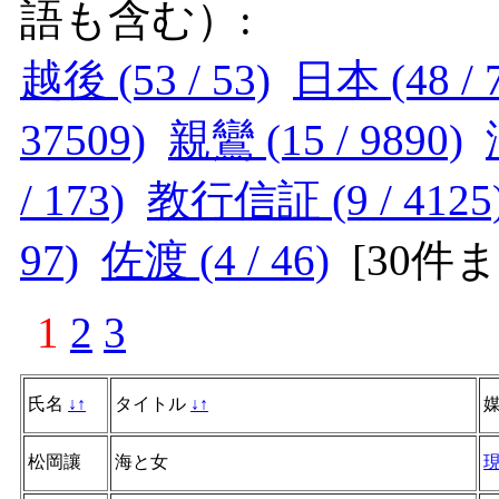
語も含む）:
越後 (53 / 53)
日本 (48 / 
37509)
親鸞 (15 / 9890)
/ 173)
教行信証 (9 / 4125
97)
佐渡 (4 / 46)
[
30件
1
2
3
氏名
↓
↑
タイトル
↓
↑
松岡讓
海と女