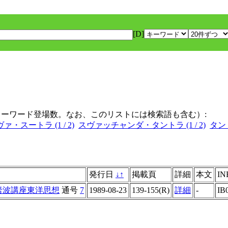
[D]
キーワード登場数。なお、このリストには検索語も含む）:
ァ・スートラ (1 / 2)
スヴァッチャンダ・タントラ (1 / 2)
タント
発行日
↓
↑
掲載頁
詳細
本文
IN
 岩波講座東洋思想
通号
7
1989-08-23
139-155(R)
詳細
-
IB