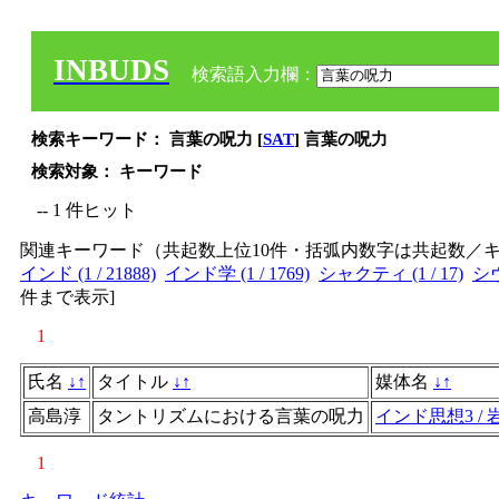
INBUDS
検索語入力欄：
検索キーワード： 言葉の呪力 [
SAT
] 言葉の呪力
検索対象： キーワード
-- 1 件ヒット
関連キーワード（共起数上位10件・括弧内数字は共起数／
インド (1 / 21888)
インド学 (1 / 1769)
シャクティ (1 / 17)
シヴ
件まで表示
]
1
氏名
↓
↑
タイトル
↓
↑
媒体名
↓
↑
高島淳
タントリズムにおける言葉の呪力
インド思想3 /
1