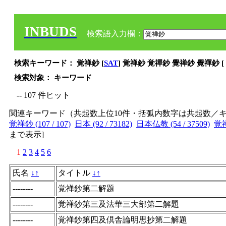
INBUDS
検索語入力欄：
検索キーワード： 覚禅鈔 [
SAT
] 覚禅鈔 覚禪鈔 覺禅鈔 覺禪鈔 [
検索対象： キーワード
-- 107 件ヒット
関連キーワード（共起数上位10件・括弧内数字は共起数／
覚禅鈔 (107 / 107)
日本 (92 / 73182)
日本仏教 (54 / 37509)
覚禅 
まで表示
]
1
2
3
4
5
6
氏名
↓
↑
タイトル
↓
↑
--------
覚禅鈔第二解題
--------
覚禅鈔第三及法華三大部第二解題
--------
覚禅鈔第四及倶舎論明思抄第二解題