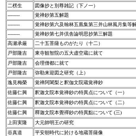
二楞生
図像抄と別尊雑記（下ノ一）
--------
覚禅鈔第五解題
--------
覚禅鈔第六及翰林五凰集第三并山林風月集等
--------
覚禅鈔第七并倶舎論明思抄第三解題
高瀬承厳
二十五菩薩ものがたり（十二）
戸部隆吉
東寺観智院の五大虚空蔵に就て
戸部隆吉
会理僧都に就て
戸部隆吉
弥勒来迎図之研究（上）
逸見梅榮
覚禅阿闍梨と釈伽文院蔵覚禅鈔
佐藤仁興
釈迦文院本覚禅鈔の特異点について（一）
佐藤仁興
釈迦文院本覚禅鈔の特異点について（二）
佐藤仁興
釋迦文院本覺禪鈔の特異點について (三)
上田実隆
大元帥明王の研究
谷真道
平安朝時代に於ける地蔵菩薩像