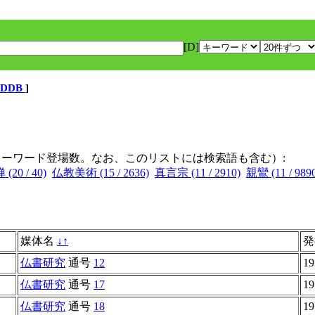
[D]
DDB
]
キーワード登場数。なお、このリストには検索語も含む）:
(20 / 40)
仏教美術 (15 / 2636)
真言宗 (11 / 2910)
親鸞 (11 / 989
媒体名
↓
↑
仏書研究
通号
12
19
仏書研究
通号
17
19
仏書研究
通号
18
19