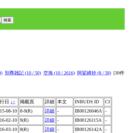
0)
別尊雑記 (10 / 50)
空海 (10 / 2616)
阿娑縛抄 (8 / 58)
[
30件
発行日
↓
↑
掲載頁
詳細
本文
INBUDS ID
CI
15-08-10
8-9(R)
詳細
-
IB00126046A
-
16-02-10
9(R)
詳細
-
IB00126115A
-
16-03-10
8(R)
詳細
-
IB00126142A
-