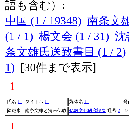
語も含む）:
中国 (1 / 19348)
南条文雄 (
(1 / 1)
楊文会 (1 / 31)
沈善
条文雄氏送致書目 (1 / 2)
1)
[
30件まで表示
]
1
氏名
↓
↑
タイトル
↓
↑
媒体名
↓
↑
発
陳継東
南条文雄と清末仏教
仏教文化研究論集
通号
2
19
1