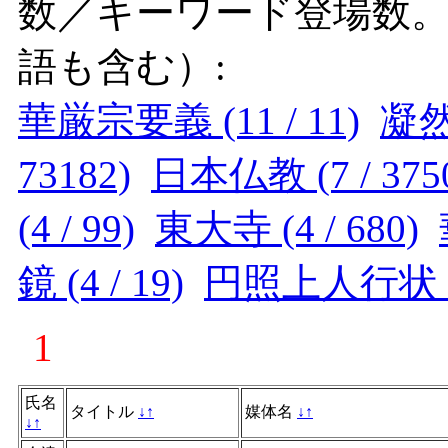
数／キーワード登場数
語も含む）:
華厳宗要義 (11 / 11)
凝然 
73182)
日本仏教 (7 / 375
(4 / 99)
東大寺 (4 / 680)
鏡 (4 / 19)
円照上人行状 (3 
1
氏名
タイトル
↓
↑
媒体名
↓
↑
↓
↑