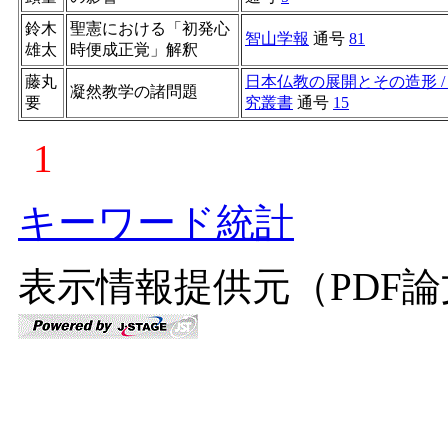
鈴木
聖憲における「初発心
智山学報
通号
81
雄太
時便成正覚」解釈
藤丸
日本仏教の展開とその造形 
凝然教学の諸問題
要
究叢書
通号
15
1
キーワード統計
表示情報提供元（PDF