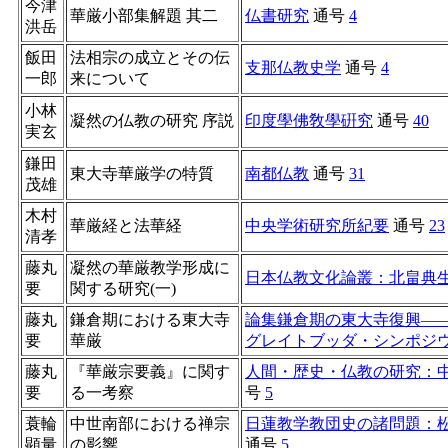
今津
華厳小部集解題 其二
仏書研究
通号
4
洪岳
飯田
法相宗の成立とその伝
支那仏教史学
通号
4
一郎
来について
小林
凝然の仏教の研究 序説
印度學佛敎學硏究
通号
40
実玄
鎌田
東大寺華厳学の特質
南都仏教
通号
31
茂雄
木村
華厳経と法華経
中央学術研究所紀要
通号
23
清孝
藤丸
凝然の華厳教学形成に
日本仏教文化論叢：北畠典
要
関する研究(一)
藤丸
鎌倉期における東大寺
論集鎌倉期の東大寺復興――
要
華厳
グレイトブッダ・シンポジ
藤丸
『華厳宗要義』に関す
人間・歴史・仏教の研究：
要
る一考察
号
5
蓑輪
中世南部における禅宗
日蓮教学教団史の諸問題：
顕量
の影響
通号
5