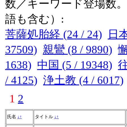
数／キーワード登場数
語も含む）:
菩薩処胎経 (24 / 24)
日本 
37509)
親鸞 (8 / 9890)
懈
1638)
中国 (5 / 19348)
往
/ 4125)
浄土教 (4 / 6017)
1
2
氏名
↓
↑
タイトル
↓
↑