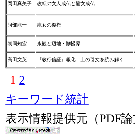
岡田真美子
改転の女人成仏と龍女成仏
阿部龍一
龍女の復権
朝岡知宏
永観と辺地・懈慢界
高田文英
『教行信証』報化二土の引文を読み解く
1
2
キーワード統計
表示情報提供元（PDF