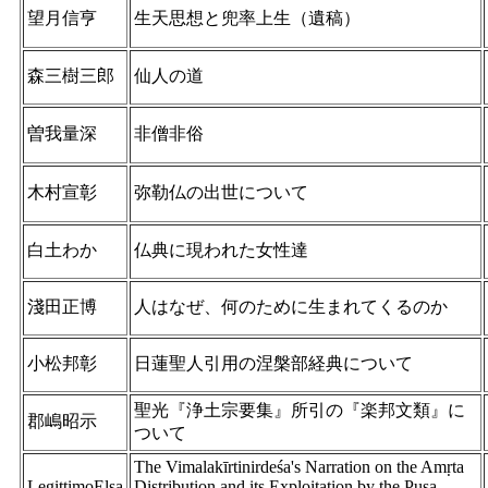
望月信亨
生天思想と兜率上生（遺稿）
森三樹三郎
仙人の道
曽我量深
非僧非俗
木村宣彰
弥勒仏の出世について
白土わか
仏典に現われた女性達
淺田正博
人はなぜ、何のために生まれてくるのか
小松邦彰
日蓮聖人引用の涅槃部経典について
聖光『浄土宗要集』所引の『楽邦文類』に
郡嶋昭示
ついて
The Vimalakīrtinirdeśa's Narration on the Amṛta
LegittimoElsa
Distribution and its Exploitation by the Pusa