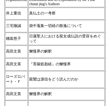
chutai jing's Authors
井上重信
真仏土の一考察
三宅徹誠
袋中蒐集一切経の散逸について
日蓮聖人における龍女成仏説の受容をめぐ
穗坂悠子
って
高田文英
懈慢界の解釈
高田文英
『菩薩処胎経』の懈慢界
ローズロバ
親鸞は源信をどう読んだのか
ート・Ｆ
高田文英
懈慢界の解釈