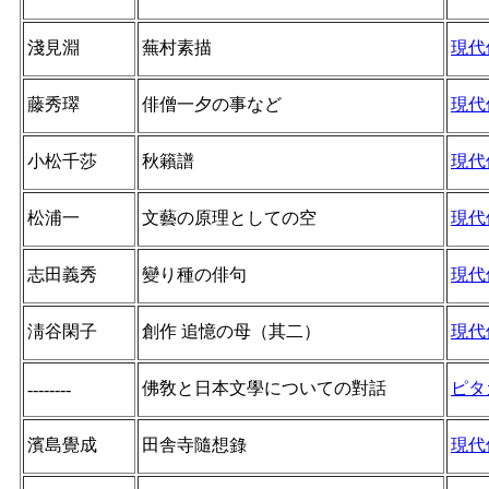
淺見淵
蕪村素描
現代
藤秀璻
俳僧一夕の事など
現代
小松千莎
秋籟譜
現代
松浦一
文藝の原理としての空
現代
志田義秀
變り種の俳句
現代
淸谷閑子
創作 追憶の母（其二）
現代
佛敎と日本文學についての對話
ピタ
--------
濱島覺成
田舎寺隨想錄
現代