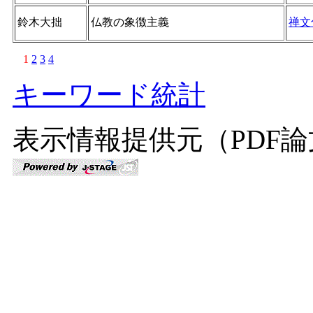
鈴木大拙
仏教の象徴主義
禅文
1
2
3
4
キーワード統計
表示情報提供元（PDF