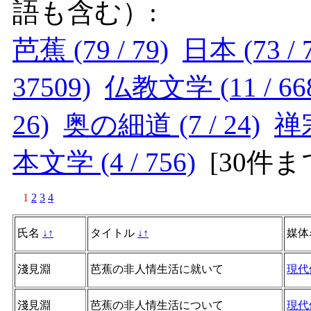
語も含む）:
芭蕉 (79 / 79)
日本 (73 / 
37509)
仏教文学 (11 / 66
26)
奥の細道 (7 / 24)
禅宗
本文学 (4 / 756)
[
30件
1
2
3
4
氏名
↓
↑
タイトル
↓
↑
媒体
淺見淵
芭蕉の非人情生活に就いて
現代
淺見淵
芭蕉の非人情生活について
現代