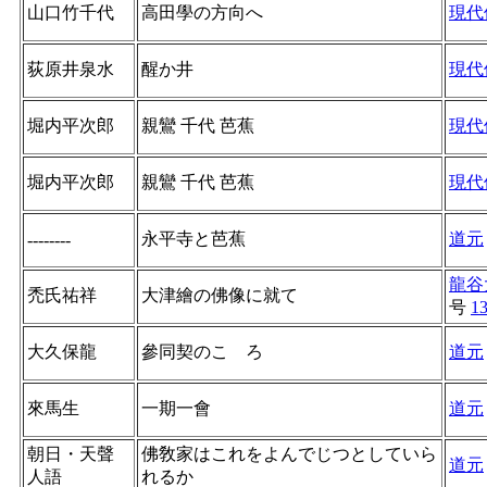
山口竹千代
高田學の方向へ
現代
荻原井泉水
醒か井
現代
堀内平次郎
親鸞 千代 芭蕉
現代
堀内平次郎
親鸞 千代 芭蕉
現代
永平寺と芭蕉
道元
--------
龍谷
禿氏祐祥
大津繪の佛像に就て
号
1
大久保龍
參同契のこゝろ
道元
來馬生
一期一會
道元
朝日・天聲
佛敎家はこれをよんでじつとしていら
道元
人語
れるか