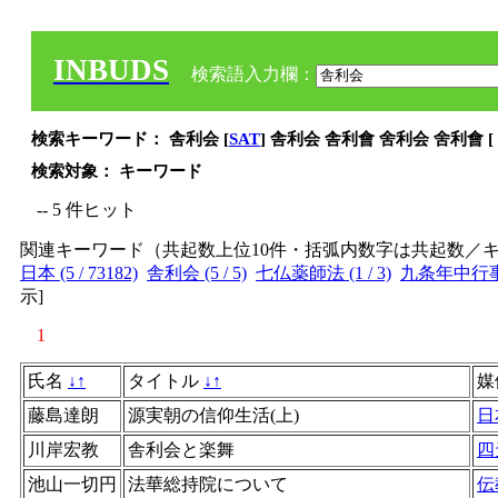
INBUDS
検索語入力欄：
検索キーワード： 舎利会 [
SAT
] 舎利会 舎利會 舍利会 舍利會 [
検索対象： キーワード
-- 5 件ヒット
関連キーワード（共起数上位10件・括弧内数字は共起数／
日本 (5 / 73182)
舎利会 (5 / 5)
七仏薬師法 (1 / 3)
九条年中行事 (
示
]
1
氏名
↓
↑
タイトル
↓
↑
媒
藤島達朗
源実朝の信仰生活(上)
日
川岸宏教
舎利会と楽舞
四
池山一切円
法華総持院について
伝