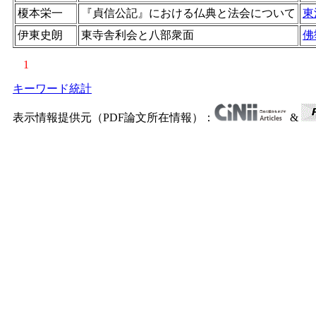
榎本栄一
『貞信公記』における仏典と法会について
東
伊東史朗
東寺舎利会と八部衆面
佛
1
キーワード統計
表示情報提供元（PDF論文所在情報）：
&