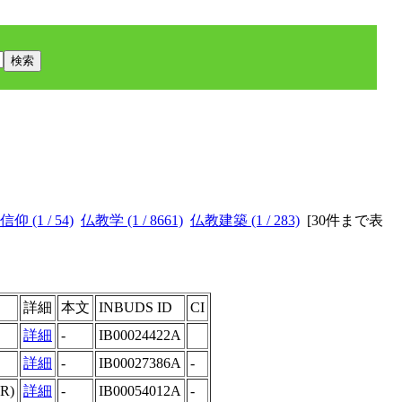
仰 (1 / 54)
仏教学 (1 / 8661)
仏教建築 (1 / 283)
[
30件まで表
詳細
本文
INBUDS ID
CI
詳細
-
IB00024422A
詳細
-
IB00027386A
-
(R)
詳細
-
IB00054012A
-