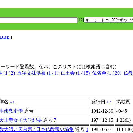
[D]
DDB
]
キーワード登場数。なお、このリストには検索語も含む）:
1 / 2)
五字文殊供養 (1 / 1)
仁王会 (1 / 15)
仏名会 (1 / 20)
仏教信
体名
↓
↑
発行日
↓
↑
掲載頁
本佛敎史學
通号
1942-12-30
40-45
天王寺女子大学紀要
通号
7
1974-12-15
1-22(L)
教大師と天台宗 / 日本仏教宗史論集
通号
3
1985-05-01
118-136