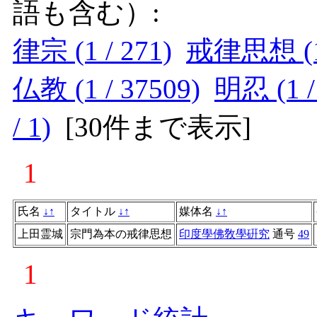
語も含む）:
律宗 (1 / 271)
戒律思想 (1 
仏教 (1 / 37509)
明忍 (1 /
/ 1)
[
30件まで表示
]
1
氏名
↓
↑
タイトル
↓
↑
媒体名
↓
↑
上田霊城
宗門為本の戒律思想
印度學佛敎學硏究
通号
49
1