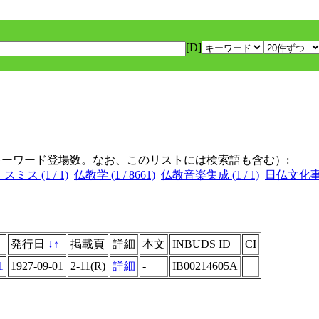
[D]
キーワード登場数。なお、このリストには検索語も含む）:
ス (1 / 1)
仏教学 (1 / 8661)
仏教音楽集成 (1 / 1)
日仏文化事業 
発行日
↓
↑
掲載頁
詳細
本文
INBUDS ID
CI
1
1927-09-01
2-11(R)
詳細
-
IB00214605A