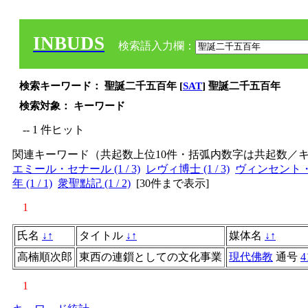
INBUDS
検索語入力欄：
検索キーワード： 聖誕二千五百年 [
SAT
] 聖誕二千五百年
検索対象： キーワード
-- 1 件ヒット
関連キーワード（共起数上位10件・括弧内数字は共起数／
エミール・セナール (1 / 3)
レヴィ博士 (1 / 3)
ヴィンセント・スミ
年 (1 / 1)
衆聖點記 (1 / 2)
[
30件まで表示
]
1
氏名
↓
↑
タイトル
↓
↑
媒体名
↓
↑
高楠順次郎
東西の連鎻としての文化事業
現代佛教
通号
4
1