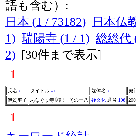
語も含む）:
日本 (1 / 73182)
日本仏教 (
1)
瑞陽寺 (1 / 1)
総総代 (1
2)
[
30件まで表示
]
1
氏名
↓
↑
タイトル
↓
↑
媒体名
↓
↑
発
伊賀奎子
あなぐま寺庭記 その十八
禅文化
通号
198
200
1