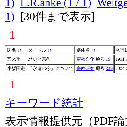
1)
L.R.anke (1 / 1)
Weltgei
1)
[
30件まで表示
]
1
氏名
↓
↑
タイトル
↓
↑
媒体名
↓
↑
発行
五来重
歴史と宗教
密教文化
通号
15
1951-
小坂国継
「永遠の今」について
宗教研究
通号
339
2004-
1
キーワード統計
表示情報提供元（PDF