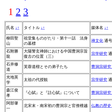
1
2
3
氏名
↓
↑
タイトル
↓
↑
媒体名
↓
↑
柳田聖
祖堂集ものがたり・第十一話 法身
禅文化
通
山
の墓標
石附勝
大陽警玄禅師における中国曹洞宗旨
宗学研究
龍
復古の位置（三）
石井修
芙蓉道楷とその弟子たち
曹洞宗研究
道
光地英
太祖の代授観
宗学研究
学
森江俊
『心賦』と『註心賦』について
曹洞宗研究
孝
阿部肇
北宋末・南宋初の曹洞宗と官僚檀越
仏教の歴史
一