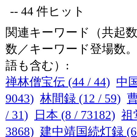
-- 44 件ヒット
関連キーワード（共起数
数／キーワード登場数
語も含む）:
禅林僧宝伝 (44 / 44)
中国 
9043)
林間録 (12 / 59)
曹
/ 31)
日本 (8 / 73182)
祖堂
3868)
建中靖国続灯録 (6 /