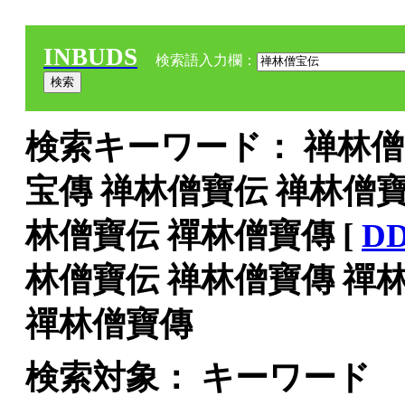
INBUDS
検索語入力欄：
検索キーワード： 禅林僧宝
宝傳 禅林僧寶伝 禅林僧寶
林僧寶伝 禪林僧寶傳 [
D
林僧寶伝 禅林僧寶傳 禪
禪林僧寶傳
検索対象： キーワード