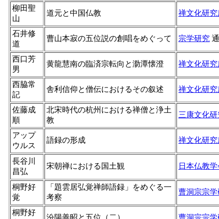
柳田聖
道元と中国仏教
禅文化研究
山
石井修
曹山本寂の五位説の創唱をめぐって
宗学研究
道
西口芳
黄龍慧南の臨済宗転向と泐潭懐澄
禅文化研究
男
西脇常
舎利信仰と僧伝におけるその叙述
禅文化研究
記
佐藤成
北宋時代の杭州における禅僧と浄土
三康文化研
順
教
アップ
語録の形成
禅文化研究
ウルス
長谷川
宋朝禅における国土観
日本仏教学
昌弘
桐野好
「題雲居弘覚禅師語録」をめぐる一
曹洞宗宗学
覚
考察
桐野好
汾陽善昭と五位（二）
曹洞宗宗学