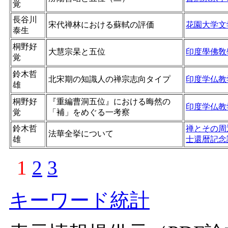
覚
長谷川
宋代禅林における蘇軾の評価
花園大学文
泰生
桐野好
大慧宗杲と五位
印度學佛敎
覚
鈴木哲
北宋期の知識人の禅宗志向タイプ
印度学仏教
雄
桐野好
『重編曹洞五位』における晦然の
印度学仏教
覚
「補」をめぐる一考察
鈴木哲
禅とその周
法華全挙について
雄
士還暦記念
1
2
3
キーワード統計