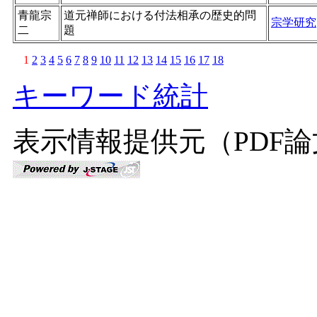
青龍宗
道元禅師における付法相承の歴史的問
宗学研究
二
題
1
2
3
4
5
6
7
8
9
10
11
12
13
14
15
16
17
18
キーワード統計
表示情報提供元（PDF