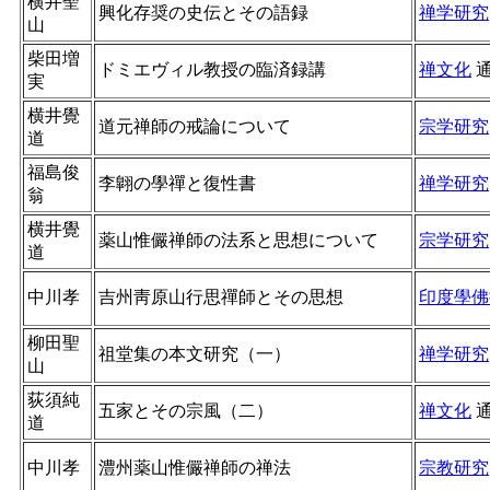
横井聖
興化存奨の史伝とその語録
禅学研究
山
柴田増
ドミエヴィル教授の臨済録講
禅文化
実
横井覺
道元禅師の戒論について
宗学研究
道
福島俊
李翺の學禪と復性書
禅学研究
翁
横井覺
薬山惟儼禅師の法系と思想について
宗学研究
道
中川孝
吉州靑原山行思禪師とその思想
印度學佛
柳田聖
祖堂集の本文研究（一）
禅学研究
山
荻須純
五家とその宗風（二）
禅文化
道
中川孝
澧州薬山惟儼禅師の禅法
宗教研究