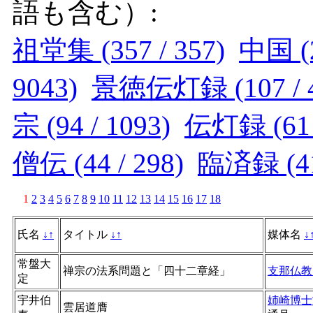
語も含む）:
祖堂集 (357 / 357)
中国 (2
9043)
景徳伝灯録 (107 / 4
宗 (94 / 1093)
伝灯録 (61 /
僧伝 (44 / 298)
臨済録 (41 
1
2
3
4
5
6
7
8
9
10
11
12
13
14
15
16
17
18
氏名
↓
↑
タイトル
↓
↑
媒体名
↓
常盤大
禅宗の法系問題と「四十二章経」
支那仏教
定
宇井伯
姉崎博士
雲居道膺