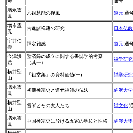
寿
通号
增永靈
六祖慧能の禪風
道元
通
鳳
増永霊
古逸諸禅籍の研究
日本仏教
鳳
宇井伯
禪定雜感
道元
通
壽
今津洪
臨済録の成立に関する書誌学的考察
禅学研究
岳
（其一）
横井聖
「祖堂集」の資料価値(一)
禅学研究
山
増永霊
初期禅宗史と道元禅師の仏法
駒沢大学
鳳
横井聖
雪峯とその友人たち
禅文化
山
増永霊
中国禅宗史に於ける五家の地位と性格
駒澤大學
鳳