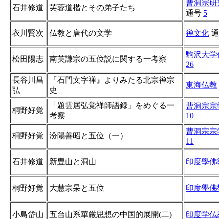
曹洞宗研
石井修道
芙蓉道楷とその弟子たち
通号
5
衣川賢次
仏教と唐代の文学
禅文化
通
駒沢大学
松田陽志
南英謙宗の五位説に関する一考察
26
長谷川昌
『石門文字禅』よりみたる北宗禅宗
東海仏教
弘
史
「題雲居弘覚禅師語録」をめぐる一
曹洞宗宗
桐野好覚
考察
10
曹洞宗宗
桐野好覚
汾陽善昭と五位（一）
11
石井修道
新豊山と洞山
印度學佛
桐野好覚
大慧宗杲と五位
印度學佛
小島岱山
五台山系華厳思想の中国的展開(二)
印度学仏