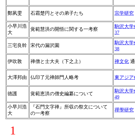
鄭夙雯
石霜楚円とその弟子たち
宗学研究
小早川浩
駒沢大学
覚範慧洪の開悟に関する一考察
大
37
駒沢大学
三宅良幹
宋代の漏沢園
38
伊吹敦
禅僧と士大夫（下之上）
禅文化
通
大澤邦由
仏印了元禅師門人略考
東アジア
駒沢大学
徳護
覚範恵洪の僧史編纂について
49
小早川浩
『石門文字禅』所収の祭文について
禪學研究
大
の一考察
1