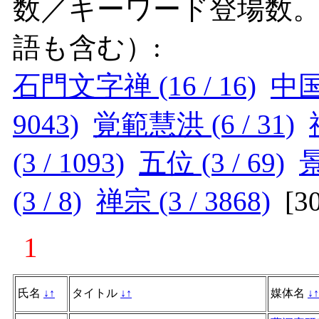
数／キーワード登場数
語も含む）:
石門文字禅 (16 / 16)
中国 
9043)
覚範慧洪 (6 / 31)
(3 / 1093)
五位 (3 / 69)
景
(3 / 8)
禅宗 (3 / 3868)
[
3
1
氏名
↓
↑
タイトル
↓
↑
媒体名
↓
↑