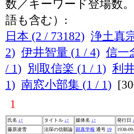
数／キーワード登場数
語も含む）:
日本 (2 / 73182)
浄土真宗 (
2)
伊井智量 (1 / 4)
信一念覚
/ 1)
別取信楽 (1 / 1)
利井鮮
1)
南窓小部集 (1 / 1)
[
3
1
氏名
↓
↑
タイトル
↓
↑
媒体名
↓
↑
発行日
藤原凌雪
法琛の信願論
顕真学報
通号
19
1938-09