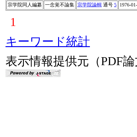
宗学院同人編纂
一念覚不論集
宗学院論輯
通号
5
1976-01
1
キーワード統計
表示情報提供元（PDF