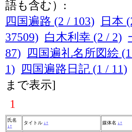
語も含む）:
四国遍路 (2 / 103)
日本 (2
37509)
白木利幸 (2 / 2)
87)
四国遍礼名所図絵 (1 /
1)
四国遍路日記 (1 / 11)
まで表示
]
1
氏名
タイトル
↓
↑
媒体名
↓
↑
↓
↑