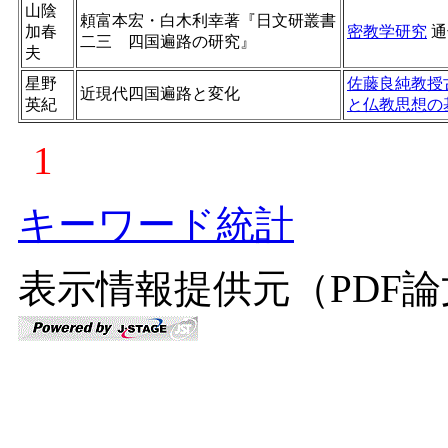
山陰
頼富本宏・白木利幸著『日文研叢書
加春
密教学研究
通
二三 四国遍路の研究』
夫
星野
佐藤良純教授
近現代四国遍路と変化
英紀
と仏教思想の
1
キーワード統計
表示情報提供元（PDF