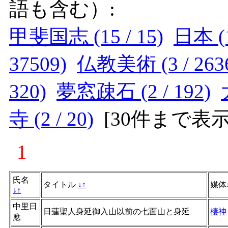
語も含む）:
甲斐国志 (15 / 15)
日本 (1
37509)
仏教美術 (3 / 263
320)
夢窓疎石 (2 / 192)
寺 (2 / 20)
[
30件まで表
1
氏名
タイトル
↓
↑
媒体
↓
↑
中里日
日蓮聖人身延御入山以前の七面山と身延
棲神
應