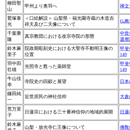
柳田聖
甲州より奥羽へ
禅文
山
鷲塚泰
＜口絵解説＞ 山梨県・福光園寺蔵の木造吉
仏教
光
祥天及び二天像について
千葉乗
中世
真宗教団における改宗寺院の形態
隆
還暦
鈴木麻
院政期彫刻史における大聖寺不動明王像の
甲斐
里子
位置
149
羽中田
甲斐
光照寺と甦った薬師堂
壮雄
149
牛山佳
寺院史の回顧と展望
日本
幸
鎌田純
近世庶民の神社信仰
大倉
一
荒万里
日蓮宗における三十番神信仰の地域的展開
日蓮
子
鈴木麻
山梨・放光寺仁王像について
佛敎