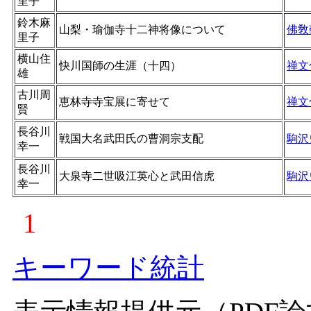
里子
鈴木麻
山梨・瑜伽寺十二神将像について
佛敎
里子
横山住
快川国師の生涯（十四）
禅文
雄
古川周
恵林寺寺宝展に寄せて
禅文
賢
長谷川
戦国大名武田氏の曹洞宗支配
駒沢
幸一
長谷川
大泉寺二世吸江英心と武田信虎
駒沢
幸一
1
キーワード統計