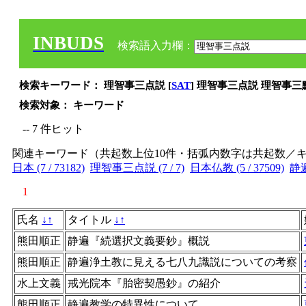
INBUDS
検索語入力欄：
検索キーワード： 理智事三点説 [
SAT
] 理智事三点説 理智事
検索対象： キーワード
-- 7 件ヒット
関連キーワード（共起数上位10件・括弧内数字は共起数／
日本 (7 / 73182)
理智事三点説 (7 / 7)
日本仏教 (5 / 37509)
静遍 
1
氏名
↓
↑
タイトル
↓
↑
熊田順正
静遍『続選択文義要鈔』概説
熊田順正
静遍浄土教に見える七八九識説についての考察
水上文義
戒光院本『胎密契愚鈔』の紹介
熊田順正
静遍教学の特異性について