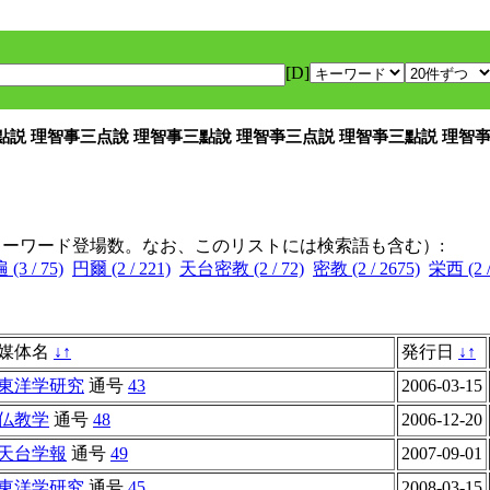
[D]
三點説 理智事三点說 理智事三點說 理智亊三点説 理智亊三點説 理智
キーワード登場数。なお、このリストには検索語も含む）:
(3 / 75)
円爾 (2 / 221)
天台密教 (2 / 72)
密教 (2 / 2675)
栄西 (2 /
媒体名
↓
↑
発行日
↓
↑
東洋学研究
通号
43
2006-03-15
仏教学
通号
48
2006-12-20
天台学報
通号
49
2007-09-01
東洋学研究
通号
45
2008-03-15