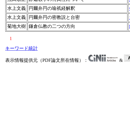
水上文義
円爾弁円の瑜祇経解釈
水上文義
円爾弁円の密教説と台密
菊地大樹
鎌倉仏教の二つの方向
1
キーワード統計
表示情報提供元（PDF論文所在情報）：
&