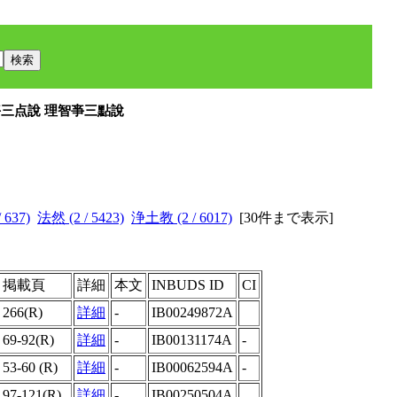
亊三点說 理智亊三點說
 637)
法然 (2 / 5423)
浄土教 (2 / 6017)
[
30件まで表示
]
掲載頁
詳細
本文
INBUDS ID
CI
266(R)
詳細
-
IB00249872A
69-92(R)
詳細
-
IB00131174A
-
53-60 (R)
詳細
-
IB00062594A
-
97-121(R)
詳細
-
IB00250504A