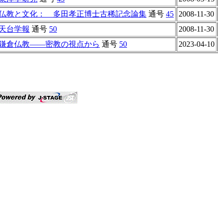
仏教と文化： 多田孝正博士古稀記念論集
通号
45
2008-11-30
天台学報
通号
50
2008-11-30
鎌倉仏教――密教の視点から
通号
50
2023-04-10