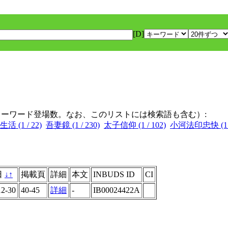
[D]
キーワード登場数。なお、このリストには検索語も含む）:
活 (1 / 22)
吾妻鏡 (1 / 230)
太子信仰 (1 / 102)
小河法印忠快 (1 /
日
↓
↑
掲載頁
詳細
本文
INBUDS ID
CI
12-30
40-45
詳細
-
IB00024422A