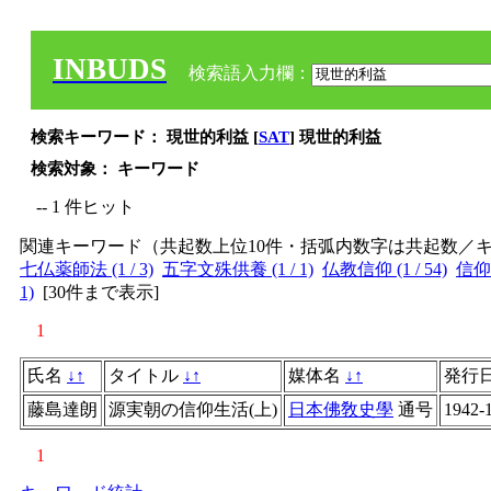
INBUDS
検索語入力欄：
検索キーワード： 現世的利益 [
SAT
] 現世的利益
検索対象： キーワード
-- 1 件ヒット
関連キーワード（共起数上位10件・括弧内数字は共起数／
七仏薬師法 (1 / 3)
五字文殊供養 (1 / 1)
仏教信仰 (1 / 54)
信仰生
1)
[
30件まで表示
]
1
氏名
↓
↑
タイトル
↓
↑
媒体名
↓
↑
発行
藤島達朗
源実朝の信仰生活(上)
日本佛敎史學
通号
1942-
1