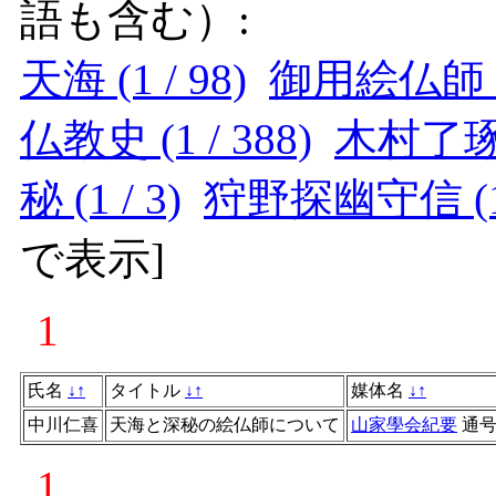
語も含む）:
天海 (1 / 98)
御用絵仏師 (1
仏教史 (1 / 388)
木村了琢 (
秘 (1 / 3)
狩野探幽守信 (1 
で表示
]
1
氏名
↓
↑
タイトル
↓
↑
媒体名
↓
↑
中川仁喜
天海と深秘の絵仏師について
山家學会紀要
通
1