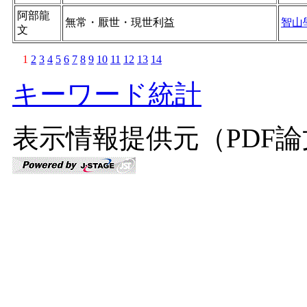
阿部龍
無常・厭世・現世利益
智山
文
1
2
3
4
5
6
7
8
9
10
11
12
13
14
キーワード統計
表示情報提供元（PDF