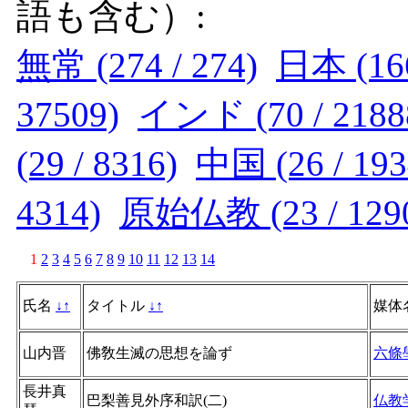
語も含む）:
無常 (274 / 274)
日本 (166
37509)
インド (70 / 2188
(29 / 8316)
中国 (26 / 193
4314)
原始仏教 (23 / 129
1
2
3
4
5
6
7
8
9
10
11
12
13
14
氏名
↓
↑
タイトル
↓
↑
媒体
山内晋
佛敎生滅の思想を論ず
六條
長井真
巴梨善見外序和訳(二)
仏教