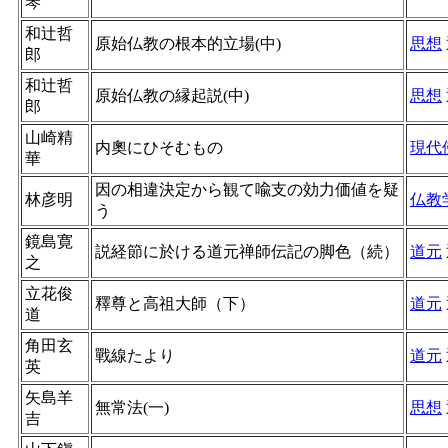
琴
和辻哲
原始仏教の根本的立場(中)
思想
郎
和辻哲
原始仏教の縁起説(中)
思想
郎
山崎精
内奧にひそむもの
現代
華
因の相違決定から観て喩支の効力価値を疑
林彦明
仏教
う
鏡島寛
説経節に於ける道元禅師伝記の脚色（続）
道元
之
立花俊
釋尊と高祖大師（下）
道元
道
角田玄
戰線たより
道元
英
矢島羊
無常法(一)
思想
吉