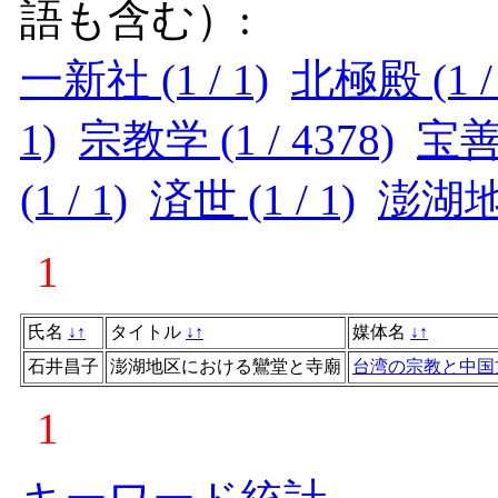
語も含む）:
一新社 (1 / 1)
北極殿 (1 / 
1)
宗教学 (1 / 4378)
宝善霊
(1 / 1)
済世 (1 / 1)
澎湖地区
1
氏名
↓
↑
タイトル
↓
↑
媒体名
↓
↑
石井昌子
澎湖地区における鸞堂と寺廟
台湾の宗教と中国
1