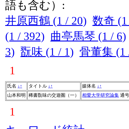
語も含む）:
井原西鶴 (1 / 20)
数奇 (1 
(1 / 392)
曲亭馬琴 (1 / 6)
3)
翫味 (1 / 1)
骨董集 (1 /
1
氏名
↓
↑
タイトル
↓
↑
媒体名
↓
↑
山本和明
稀書翫味の交遊圏（一）
相愛大学研究論集
通
1