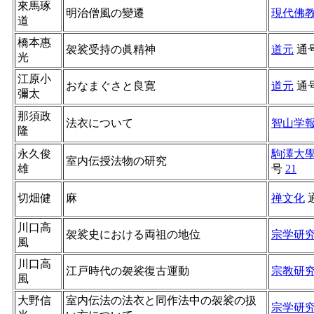
來馬琢
明治僧風の變遷
現代佛
道
橋本惠
袈裟受持の眞精神
道元
通
光
江原小
おなまぐさと良寛
道元
通
彌太
那須政
法衣について
智山学
隆
永久俊
駒澤大
室内伝授法物の研究
雄
号
21
切畑健
麻
禅文化
川口高
袈裟史における両祖の地位
宗学研
風
川口高
江戸時代の袈裟復古運動
宗教研
風
大野信
室内伝法の法衣と同作法中の袈裟の扱
宗学研