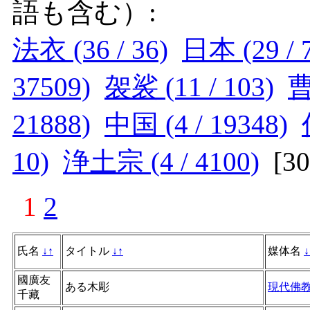
語も含む）:
法衣 (36 / 36)
日本 (29 / 
37509)
袈裟 (11 / 103)
曹
21888)
中国 (4 / 19348)
10)
浄土宗 (4 / 4100)
[
3
1
2
氏名
↓
↑
タイトル
↓
↑
媒体名
↓
國廣友
ある木彫
現代佛
千藏