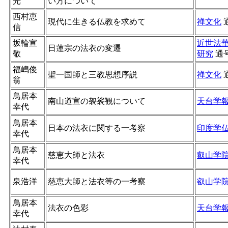
光
い方について
西村恵
現代に生きる仏教を求めて
禅文化
信
坂輪宣
近世法
日蓮宗の法衣の変遷
敬
研究
通
福嶋俊
聖一国師と三教思想序説
禅文化
翁
鳥居本
南山道宣の袈裟観について
天台学
幸代
鳥居本
日本の法衣に関する一考察
印度学
幸代
鳥居本
慈恵大師と法衣
叡山学
幸代
泉浩洋
慈恵大師と法衣等の一考察
叡山学
鳥居本
法衣の色彩
天台学
幸代