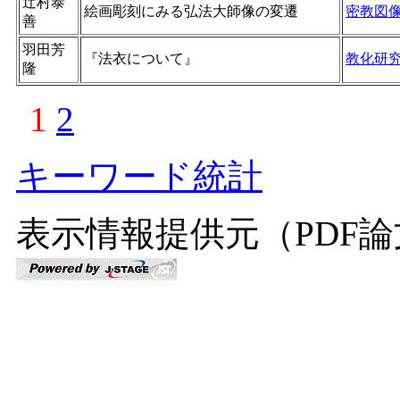
辻村泰
絵画彫刻にみる弘法大師像の変遷
密教図
善
羽田芳
『法衣について』
教化研
隆
1
2
キーワード統計
表示情報提供元（PDF