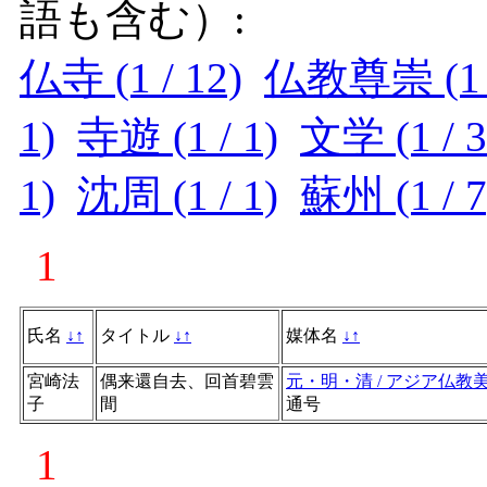
語も含む）:
仏寺 (1 / 12)
仏教尊崇 (1 /
1)
寺遊 (1 / 1)
文学 (1 / 3
1)
沈周 (1 / 1)
蘇州 (1 / 7
1
氏名
↓
↑
タイトル
↓
↑
媒体名
↓
↑
宮崎法
偶来還自去、回首碧雲
元・明・清 / アジア仏教
子
間
通号
1