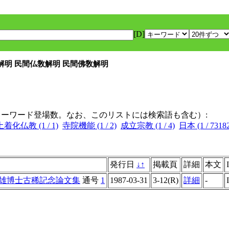
[D]
教解明 民間仏敎解明 民間佛敎解明
キーワード登場数。なお、このリストには検索語も含む）:
土着化仏教 (1 / 1)
寺院機能 (1 / 2)
成立宗教 (1 / 4)
日本 (1 / 7318
発行日
↓
↑
掲載頁
詳細
本文
雄博士古稀記念論文集
通号
1
1987-03-31
3-12(R)
詳細
-