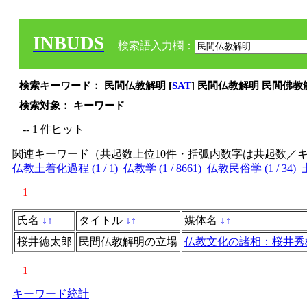
INBUDS
検索語入力欄：
検索キーワード： 民間仏教解明 [
SAT
] 民間仏教解明 民間佛
検索対象： キーワード
-- 1 件ヒット
関連キーワード（共起数上位10件・括弧内数字は共起数／
仏教土着化過程 (1 / 1)
仏教学 (1 / 8661)
仏教民俗学 (1 / 34)
1
氏名
↓
↑
タイトル
↓
↑
媒体名
↓
↑
桜井徳太郎
民間仏教解明の立場
仏教文化の諸相：桜井秀
1
キーワード統計