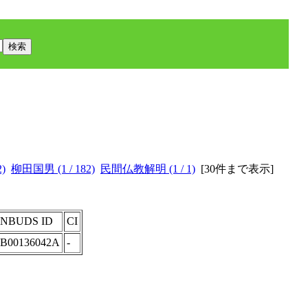
2)
柳田国男 (1 / 182)
民間仏教解明 (1 / 1)
[
30件まで表示
]
INBUDS ID
CI
IB00136042A
-