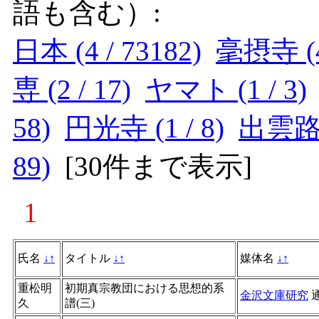
語も含む）:
日本 (4 / 73182)
毫摂寺 (4 
専 (2 / 17)
ヤマト (1 / 3)
58)
円光寺 (1 / 8)
出雲路口 
89)
[
30件まで表示
]
1
氏名
↓
↑
タイトル
↓
↑
媒体名
↓
↑
重松明
初期真宗教団における思想的系
金沢文庫研究
久
譜(三)