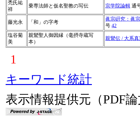
禿氏祐
乗専法師と仮名聖教の写伝
宗学院論輯
通
祥
眞宗硏究：眞
藤光永
「和」の字考
号
42
塩谷菊
親鸞聖人御因縁（毫摂寺蔵写
親鸞伝 / 大系
美
本）
1
キーワード統計
表示情報提供元（PDF