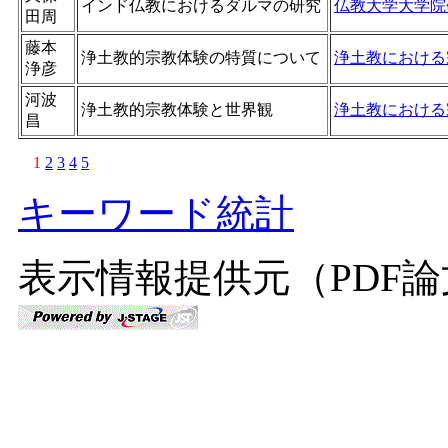
インド仏教におけるダルマの研究
仏教大学大学院
田周
藤本
浄土教的宗教体験の特質について
浄土教における
浄彦
河波
浄土教的宗教体験と世界観
浄土教における
昌
1
2
3
4
5
キーワード統計
表示情報提供元（PDF