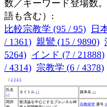
数／キーワード登場数
語も含む）:
比較宗教学 (95 / 95)
日本 
/ 1361)
親鸞 (15 / 9890)
5264)
インド (7 / 21888)
/ 4314)
宗教学 (6 / 4378)
1
2
3
4
5
氏名
タイトル
↓
↑
媒体名
↓
↑
↓
↑
岡邦
救済論を中心とするブルンネル神
宗教研究
通号
1
俊
学と親鸞教学について