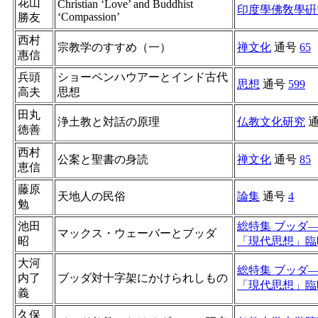
花山
Christian ‘Love’ and Buddhist
印度學佛敎學硏
‘Compassion’
勝友
西村
宗教学のすすめ（一）
禅文化
通号
65
惠信
兵頭
ショーペンハウアーとインド古代
思想
通号
599
高夫
思想
田丸
浄土教と対話の原理
仏教文化研究
徳善
西村
公案と聖書の身読
禅文化
通号
85
恵信
藤原
天地人の民俗
論集
通号
4
勉
池田
総特集 ブッダ
マックス・ウェーバーとブッダ
昭
「現代思想」臨
大河
総特集 ブッダ
内了
ブッダ対十字架にかけられしもの
「現代思想」臨
義
久保