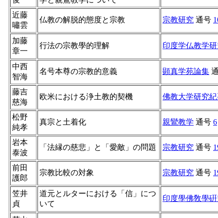
近藤
仏教の解脱的態度と宗教
宗教研究
通号
1
嘯雲
加藤
行法の宗教學的理解
印度学仏教学研
章一
中西
名号本尊の宗教的意義
顕真学苑論集
智海
藤吉
欧米における浄土教的契機
佛教大学研究紀
慈海
松野
真宗と土着化
親鸞教学
通号
6
純孝
岩本
「法縁の慈悲」と「愛敵」の問題
宗教研究
通号
1
泰波
前田
宗教比較の対象
宗教研究
通号
1
護郎
笠井
道元とルターにおける「信」につ
印度學佛敎學硏
貞
いて